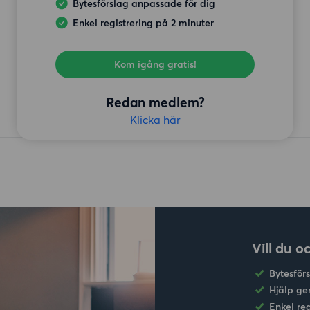
Bytesförslag anpassade för dig
Enkel registrering på 2 minuter
Kom igång gratis!
Redan medlem?
Klicka här
Vill du o
Bytesför
Hjälp ge
Enkel re