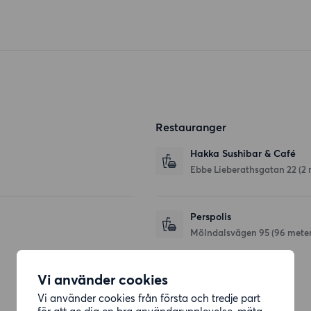
Restauranger
Hakka Sushibar & Café
Ebbe Lieberathsgatan 22
(2 
Perspolis
Mölndalsvägen 95
(96 meter
Vi använder cookies
Affärer
Vi använder cookies från första och tredje part
för att ge dig en bra användarupplevelse, mäta