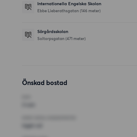
Internationella Engelska Skolan
Ebbe Lieberathsgatan
(146 meter)
Sörgårdsskolan
Soltorpsgatan
(471 meter)
Önskad bostad
RUM
3 rum
MINST ANTAL KVADRATMETER
Inget val