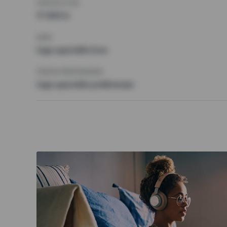
HÖGSTA HYRA
17 000 kr
KRAV
Inga speciella krav
ÖVRIGA PREFERENSER
Inga speciella preferenser