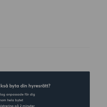
ckså byta din hyresrätt?
slag anpassade för dig
nom hela bytet
gistrering på 2 minuter