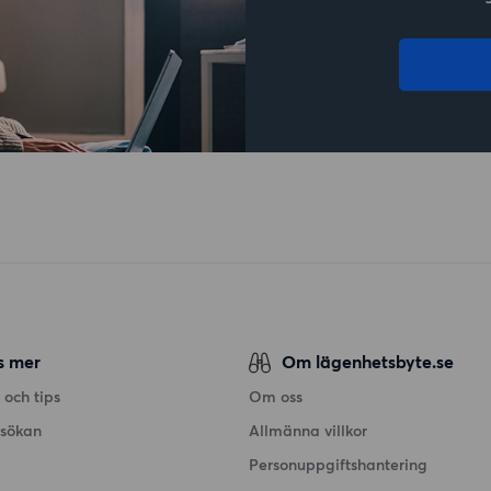
s mer
Om lägenhetsbyte.se
 och tips
Om oss
nsökan
Allmänna villkor
Personuppgiftshantering