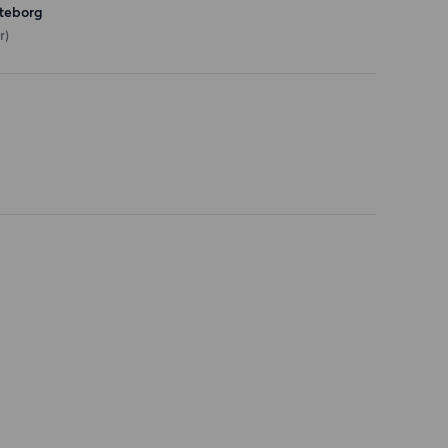
teborg
r)