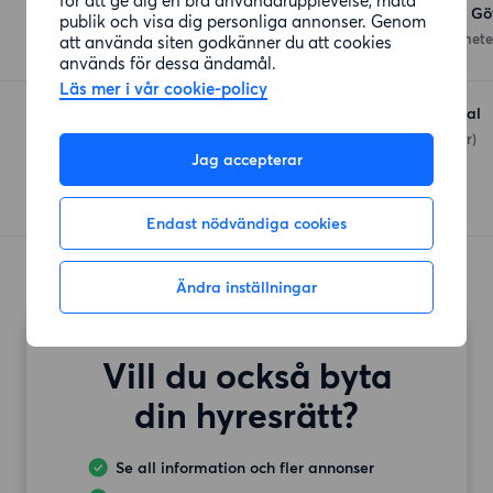
Maxi ICA Stormarknad Gö
publik och visa dig personliga annonser. Genom
Grafiska Vägen 16
(300 mete
att använda siten godkänner du att cookies
används för dessa ändamål.
Läs mer i vår cookie-policy
Willys Göteborg Elisedal
Scoutgatan 11
(489 meter)
Jag accepterar
Endast nödvändiga cookies
Ändra inställningar
Vill du också byta
din hyresrätt?
Se all information och fler annonser