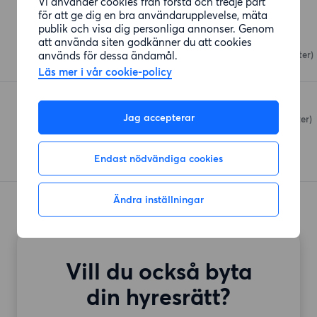
Vi använder cookies från första och tredje part
Affärer
för att ge dig en bra användarupplevelse, mäta
publik och visa dig personliga annonser. Genom
Inox Storkök Ab
att använda siten godkänner du att cookies
används för dessa ändamål.
Bredängstorget
(396 meter)
Läs mer i vår cookie-policy
Bredängs Livs
Jag accepterar
Bredängstorget
(397 meter)
Endast nödvändiga cookies
Ändra inställningar
Vill du också byta
din hyresrätt?