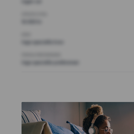
Inget val
HÖGSTA HYRA
16 000 kr
KRAV
Inga speciella krav
ÖVRIGA PREFERENSER
Inga speciella preferenser