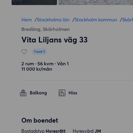
Hem
/
Stockholms län
/
Stockholm kommun
/
Skär
Bredäng, Skärholmen
Vita Liljans väg 33
1 mot 1
2 rum ∙ 56 kvm ∙ Vån 1
11 000 kr/mån
Balkong
Hiss
Om boendet
Bostadstyp
Hyresrätt
Hyresvärd
JM