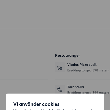
Restauranger
Vlados Pizzabutik
Bredängstorget
(398 meter)
Tarantella
Bredängstorget
(399 meter)
Vi använder cookies