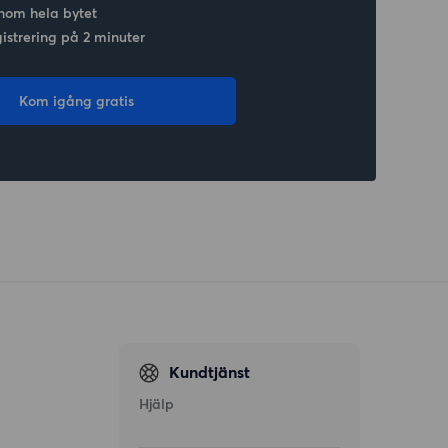
nom hela bytet
gistrering på 2 minuter
Kom igång gratis
Kundtjänst
Hjälp