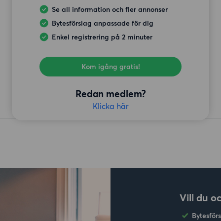
Se all information och fler annonser
Bytesförslag anpassade för dig
Enkel registrering på 2 minuter
Kom igång gratis!
Redan medlem?
Klicka här
Vill du o
Bytesför