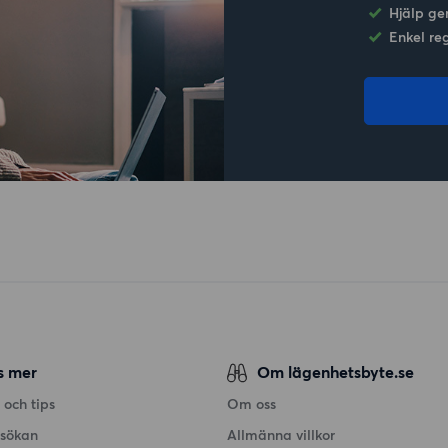
Hjälp ge
Enkel re
s mer
Om lägenhetsbyte.se
 och tips
Om oss
nsökan
Allmänna villkor