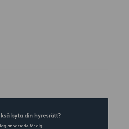
ckså byta din hyresrätt?
slag anpassade för dig