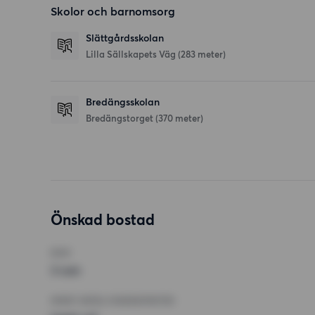
Skolor och barnomsorg
Slättgårdsskolan
Lilla Sällskapets Väg
(283 meter)
Bredängsskolan
Bredängstorget
(370 meter)
Önskad bostad
RUM
3 rum
MINST ANTAL KVADRATMETER