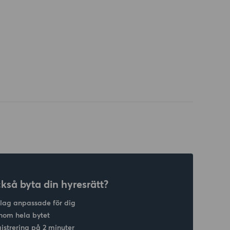
ckså byta din hyresrätt?
slag anpassade för dig
nom hela bytet
gistrering på 2 minuter