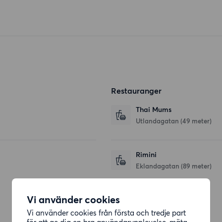
Restauranger
Thai Mums
Utlandagatan
(49 meter)
Rimini
Eklandagatan
(89 meter)
Vi använder cookies
Affärer
Vi använder cookies från första och tredje part
för att ge dig en bra användarupplevelse, mäta