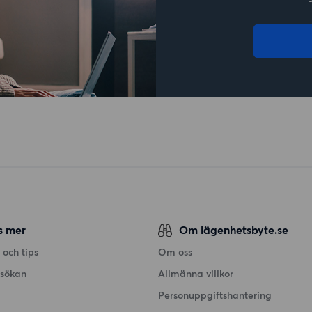
s mer
Om lägenhetsbyte.se
 och tips
Om oss
nsökan
Allmänna villkor
Personuppgiftshantering