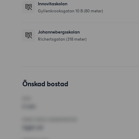
Innovitaskolan
Gyllenkrooksgatan 10 B
(80 meter)
Johannebergsskolan
Richertsgatan
(318 meter)
Önskad bostad
RUM
2 rum
MINST ANTAL KVADRATMETER
Inget val