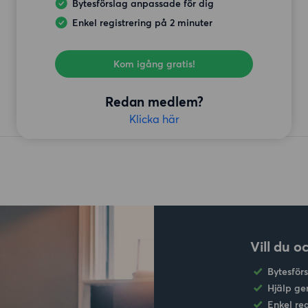
Bytesförslag anpassade för dig
Enkel registrering på 2 minuter
Kom igång gratis!
Redan medlem?
Klicka här
Vill du o
Bytesför
Hjälp ge
Enkel re