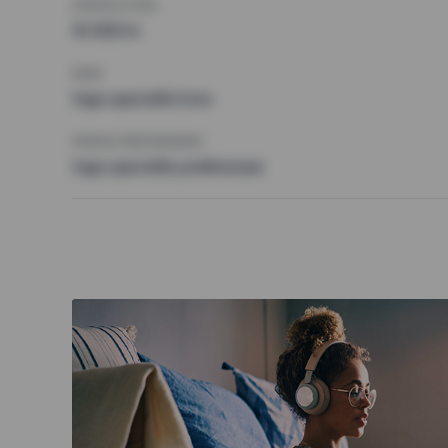
HÖGSTA HYRA
10 000 kr
KRAV
Inga speciella krav
ÖVRIGA PREFERENSER
Inga speciella preferenser