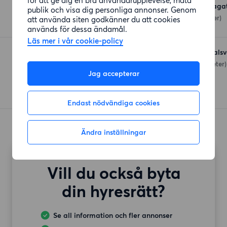
Willys Hemma Utlandaga
publik och visa dig personliga annonser. Genom
Utlandagatan 6
(56 meter)
att använda siten godkänner du att cookies
används för dessa ändamål.
Läs mer i vår cookie-policy
Coop Göteborg Mölndals
Mölndalsvägen 1
(170 meter)
Jag accepterar
Endast nödvändiga cookies
Ändra inställningar
Vill du också byta
din hyresrätt?
Se all information och fler annonser