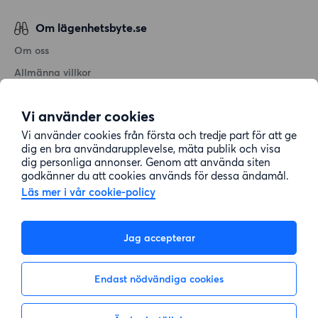
Om lägenhetsbyte.se
Om oss
Allmänna villkor
Personuppgiftshantering
Vi använder cookies
Cookiepolicy
Vi använder cookies från första och tredje part för att ge
Sitemap
dig en bra användarupplevelse, mäta publik och visa
dig personliga annonser. Genom att använda siten
godkänner du att cookies används för dessa ändamål.
Kundtjänst
Läs mer i vår cookie-policy
Hjälp
Jag accepterar
08-22 00 90
Endast nödvändiga cookies
E-post:
info@lagenhetsbyte.se