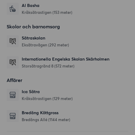
Al Basha
Kråksätrastigen
(153 meter)
Skolor och barnomsorg
Sätraskolan
Eksätravägen
(292 meter)
Internationella Engelska Skolan Skärholmen
Storsätragränd 8
(572 meter)
Affärer
Ica Sätra
Kråksätrastigen
(129 meter)
Bredäng Köttgross
Bredängs Allé
(1144 meter)