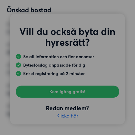
Önskad bostad
RUM
Vill du också byta din
2 rum
hyresrätt?
MINST ANTAL KVADRATMETER
40 kvm
Se all information och fler annonser
Bytesförslag anpassade för dig
HÖGSTA HYRA
7 500 kr
Enkel registrering på 2 minuter
KRAV
Kom igång gratis!
Inga speciella krav
ÖVRIGA PREFERENSER
Redan medlem?
Inga speciella preferenser
Klicka här