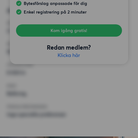
Bytesförslag anpassade för dig
Alternativt önskemål
Enkel registrering på 2 minuter
RUM
2 rum
Kom igång gratis!
MINST ANTAL KVADRATMETER
Redan medlem?
50 kvm
Klicka här
HÖGSTA HYRA
8 000 kr
KRAV
Balkong,
ÖVRIGA PREFERENSER
Inga speciella preferenser