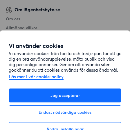
Om lägenhetsbyte.se
Om oss
Allmänna villkor
Personuppgiftshantering
Vi använder cookies
Cookiepolicy
Vi använder cookies från första och tredje part för att ge
Sitemap
dig en bra användarupplevelse, mäta publik och visa
dig personliga annonser. Genom att använda siten
godkänner du att cookies används för dessa ändamål.
Kundtjänst
Läs mer i vår cookie-policy
Hjälp
Jag accepterar
08-22 00 90
Endast nödvändiga cookies
E-post:
info@lagenhetsbyte.se
Ändra inställningar