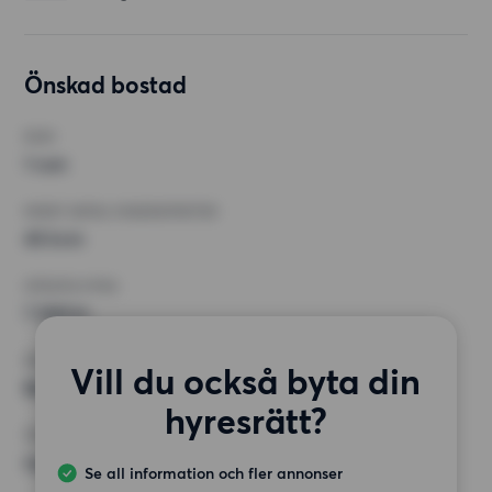
Önskad bostad
RUM
1 rum
MINST ANTAL KVADRATMETER
45 kvm
HÖGSTA HYRA
7 500 kr
KRAV
Vill du också byta din
Balkong,
hyresrätt?
ÖVRIGA PREFERENSER
Inga speciella preferenser
Se all information och fler annonser