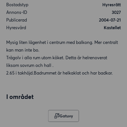
Bostadstyp
Hyresrätt
Annons-ID
3027
Publicerad
2004-07-21
Hyresvärd
Kastellet
Mysig liten lägenhet i centrum med balkong. Mer centralt
kan man inte bo.
Trägolv i alla rum utom köket. Detta är helrenoverat
liksom sovrum och hall .
2.65 i takhöjd.Badrummet är helkaklat och har badkar.
I området
Gatuvy