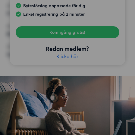
Bytesförslag anpassade för dig
HÖGSTA HYRA
9 000 kr
Enkel registrering på 2 minuter
KRAV
Kom igång gratis!
Balkong,
ÖVRIGA PREFERENSER
Redan medlem?
Inga speciella preferenser
Klicka här