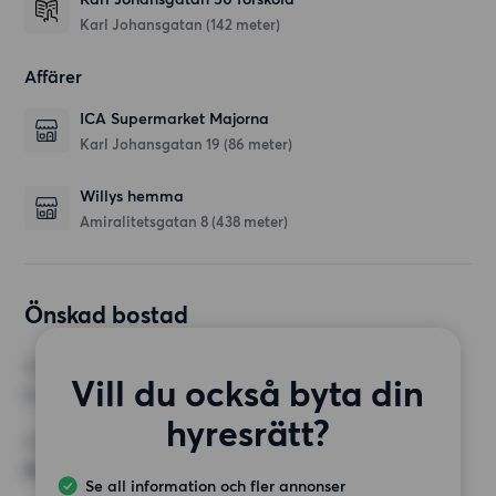
Karl Johansgatan
(142 meter)
Affärer
ICA Supermarket Majorna
Karl Johansgatan 19
(86 meter)
Willys hemma
Amiralitetsgatan 8
(438 meter)
Önskad bostad
RUM
Vill du också byta din
2 rum
hyresrätt?
MINST ANTAL KVADRATMETER
65 kvm
Se all information och fler annonser