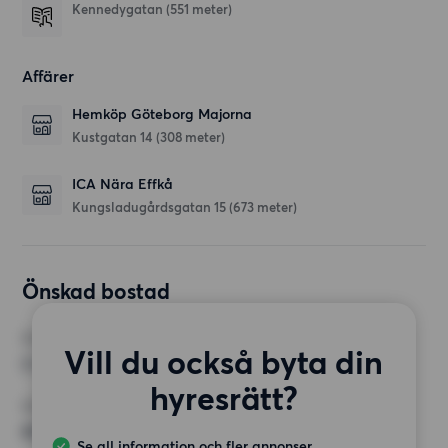
Kennedygatan
(551 meter)
Affärer
Hemköp Göteborg Majorna
Kustgatan 14
(308 meter)
ICA Nära Effkå
Kungsladugårdsgatan 15
(673 meter)
Önskad bostad
RUM
Vill du också byta din
2 rum
hyresrätt?
MINST ANTAL KVADRATMETER
65 kvm
Se all information och fler annonser