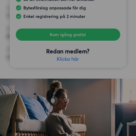
Bytesförslag anpassade för dig
HÖGSTA HYRA
12 000 kr
Enkel registrering på 2 minuter
KRAV
Kom igång gratis!
Balkong, Hiss
ÖVRIGA PREFERENSER
Redan medlem?
Inga speciella preferenser
Klicka här