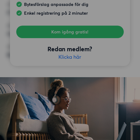
Bytesförslag anpassade för dig
HÖGSTA HYRA
6 500 kr
Enkel registrering på 2 minuter
KRAV
Kom igång gratis!
Inga speciella krav
ÖVRIGA PREFERENSER
Redan medlem?
Badkar,
Klicka här