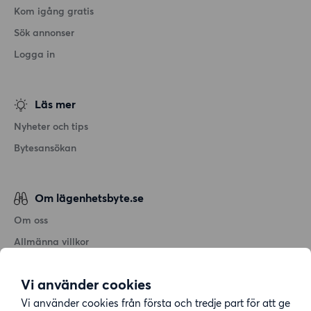
Kom igång gratis
Sök annonser
Logga in
Läs mer
Nyheter och tips
Bytesansökan
Om lägenhetsbyte.se
Om oss
Allmänna villkor
Personuppgiftshantering
Vi använder cookies
Cookiepolicy
Vi använder cookies från första och tredje part för att ge
Sitemap