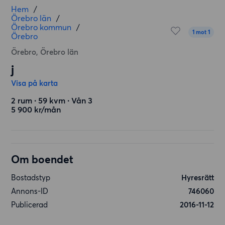
Hem
/
Örebro län
/
Örebro kommun
/
1 mot 1
Örebro
Örebro, Örebro län
j
Visa på karta
2 rum ∙ 59 kvm ∙ Vån 3
5 900 kr/mån
Om boendet
Bostadstyp
Hyresrätt
Annons-ID
746060
Publicerad
2016-11-12