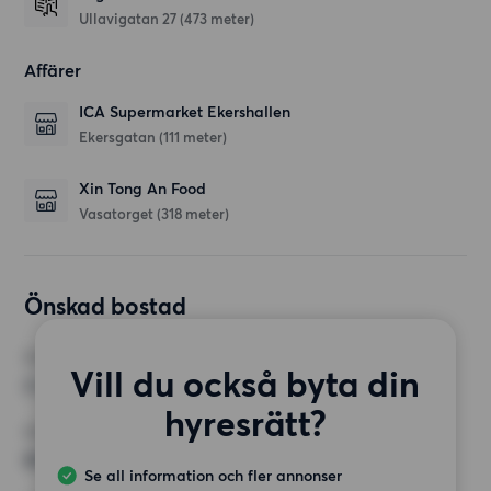
Ullavigatan 27
(473 meter)
Affärer
ICA Supermarket Ekershallen
Ekersgatan
(111 meter)
Xin Tong An Food
Vasatorget
(318 meter)
Önskad bostad
RUM
Vill du också byta din
2 rum
hyresrätt?
MINST ANTAL KVADRATMETER
65 kvm
Se all information och fler annonser