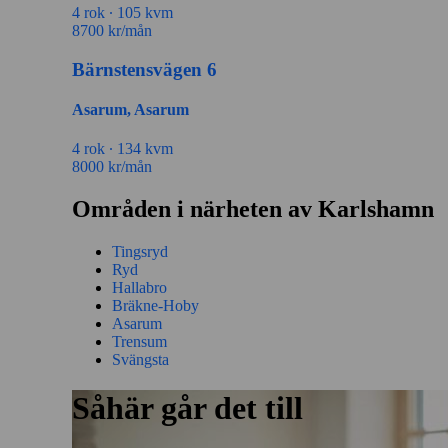
4 rok ∙
105 kvm
8700
kr/mån
Bärnstensvägen 6
Asarum, Asarum
4 rok ∙
134 kvm
8000
kr/mån
Områden i närheten av Karlshamn
Tingsryd
Ryd
Hallabro
Bräkne-Hoby
Asarum
Trensum
Svängsta
Såhär går det till