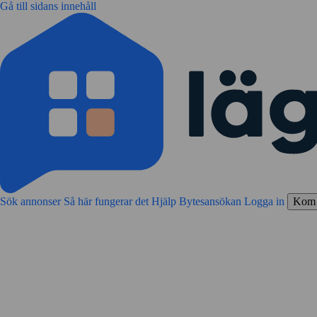
Gå till sidans innehåll
Sök annonser
Så här fungerar det
Hjälp
Bytesansökan
Logga in
Kom 