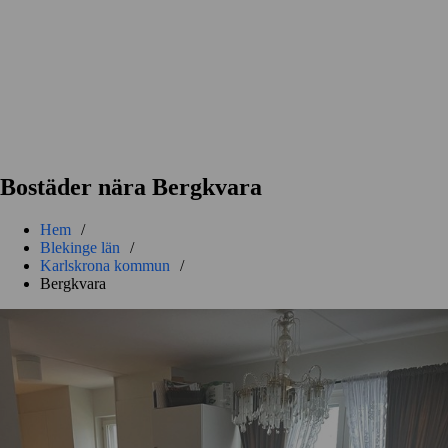
Bostäder nära Bergkvara
Hem
/
Blekinge län
/
Karlskrona kommun
/
Bergkvara