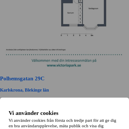
Polhemsgatan 29C
Karlskrona, Blekinge län
5 rok ∙
120 kvm
13140
kr/mån
Vi använder cookies
Fyrvaktarvägen 10
Vi använder cookies från första och tredje part för att ge dig
en bra användarupplevelse, mäta publik och visa dig