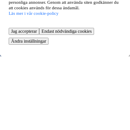
Bergkvara, Kalmar län
personliga annonser. Genom att använda siten godkänner du
att cookies används för dessa ändamål.
4 rok ∙
88 kvm
Läs mer i vår cookie-policy
7987
kr/mån
Hästkvarnsgatan 4
Jag accepterar
Endast nödvändiga cookies
Trossö, Karlskrona
Ändra inställningar
3 rok ∙
69 kvm
8768
kr/mån
Sparrensgatan 3
Trossö, Karlskrona
2 rok ∙
58 kvm
5000
kr/mån
Landsvägsgatan 17a
Pantarholmen, Karlskrona