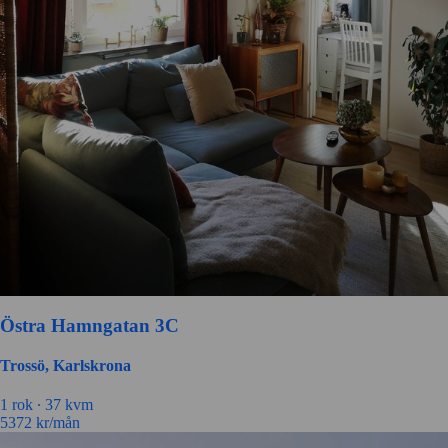
Östra Hamngatan 3C
Trossö, Karlskrona
1 rok ∙
37 kvm
5372
kr/mån