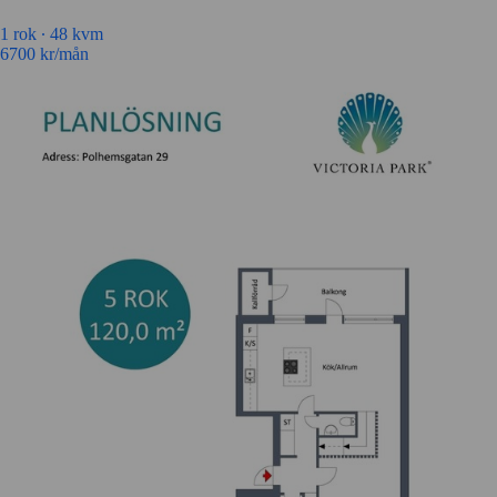
1 rok ∙
48 kvm
6700
kr/mån