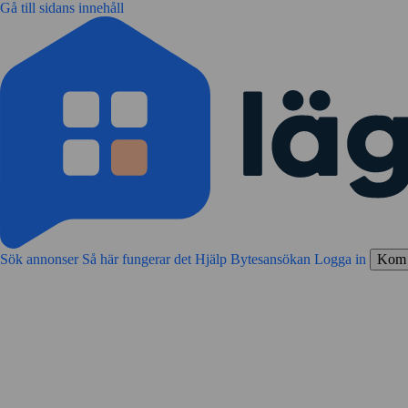
Gå till sidans innehåll
Sök annonser
Så här fungerar det
Hjälp
Bytesansökan
Logga in
Kom 