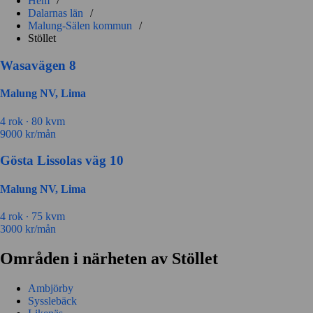
Hem
/
Dalarnas län
/
Malung-Sälen kommun
/
Stöllet
Wasavägen 8
Malung NV, Lima
4 rok ∙
80 kvm
9000
kr/mån
Gösta Lissolas väg 10
Malung NV, Lima
4 rok ∙
75 kvm
3000
kr/mån
Områden i närheten av Stöllet
Ambjörby
Sysslebäck