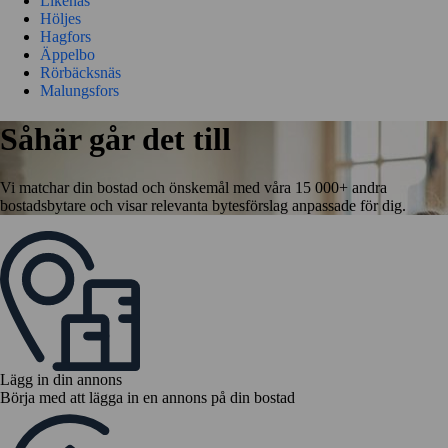
Likenäs
Höljes
Hagfors
Äppelbo
Rörbäcksnäs
Malungsfors
Såhär går det till
Vi matchar din bostad och önskemål med våra 15 000+ andra
bostadsbytare och visar relevanta bytesförslag anpassade för dig.
Lägg in din annons
Börja med att lägga in en annons på din bostad