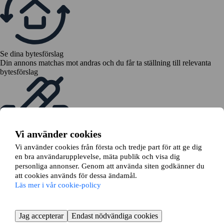
Se dina bytesförslag
Din annons matchas mot andras och du får ta ställning till relevanta
bytesförslag
Vi använder cookies
Vi använder cookies från första och tredje part för att ge dig
Skicka en bytesansökan
en bra användarupplevelse, mäta publik och visa dig
Vi hjälper dig ansöka om bytet hos din hyresvärd
personliga annonser. Genom att använda siten godkänner du
att cookies används för dessa ändamål.
Läs mer i vår cookie-policy
Jag accepterar
Endast nödvändiga cookies