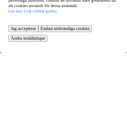
personliga annonser. Genom att använda siten godkänner du
Vi hjälper dig ansöka om bytet hos din hyresvärd
att cookies används för dessa ändamål.
Läs mer i vår cookie-policy
Jag accepterar
Endast nödvändiga cookies
Ändra inställningar
Dags att flytta
Boka flytthjälp och börja packa
KOM IGÅNG GRATIS
Så enkelt byter du lägenhet i
Stjärnsund - fördelarna med
lägenhetsbyte
Att byta lägenhet i Stjärnsund är ett smart sätt att hitta ett nytt boende.
Genom ett lägenhetsbyte slipper du långa bostadsköer och kan flytta
till en ny stadsdel eller bostad utan att behöva köpa en lägenhet.
Vi matchar dig automatiskt med andra hyresgäster som vill byta med
din lägenhet. Vi erbjuder det största utbudet av bytesannonser, vilket
ger dig de bästa möjligheterna att hitta en bostad och ett nytt hem som
bättre motsvarar dina behov, din livsstil och din boendesituation. Skapa