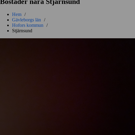
Bostäder nära Stjärnsund
Hem
/
Gävleborgs län
/
Hofors kommun
/
Stjärnsund