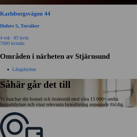
Karlsborgsvägen 44
Hofors S, Torsåker
4 rok ∙
85 kvm
7000
kr/mån
Områden i närheten av Stjärnsund
Långshyttan
Såhär går det till
Vi matchar din bostad och önskemål med våra 15 000+ andra
bostadsbytare och visar relevanta bytesförslag anpassade för dig.