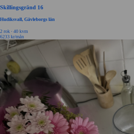
Skillingsgränd 16
Hudiksvall, Gävleborgs län
2 rok ∙
40 kvm
6233
kr/mån