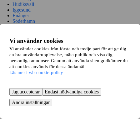
Hudiksvall
Iggesund
Enånger
Söderhamn
Norrala
Trönödal
Ljusdal
Vi använder cookies
Järvsö
Vi använder cookies från första och tredje part för att ge dig
en bra användarupplevelse, mäta publik och visa dig
Såhär går det till
personliga annonser. Genom att använda siten godkänner du
att cookies används för dessa ändamål.
Läs mer i vår cookie-policy
Vi matchar din bostad och önskemål med våra 15 000+ andra
bostadsbytare och visar relevanta bytesförslag anpassade för dig.
Jag accepterar
Endast nödvändiga cookies
Ändra inställningar
Lägg in din annons
Börja med att lägga in en annons på din bostad