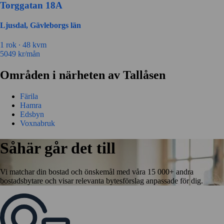
Torggatan 18A
Ljusdal, Gävleborgs län
1 rok ∙
48 kvm
5049
kr/mån
Områden i närheten av Tallåsen
Färila
Hamra
Edsbyn
Voxnabruk
Såhär går det till
Vi matchar din bostad och önskemål med våra 15 000+ andra
bostadsbytare och visar relevanta bytesförslag anpassade för dig.