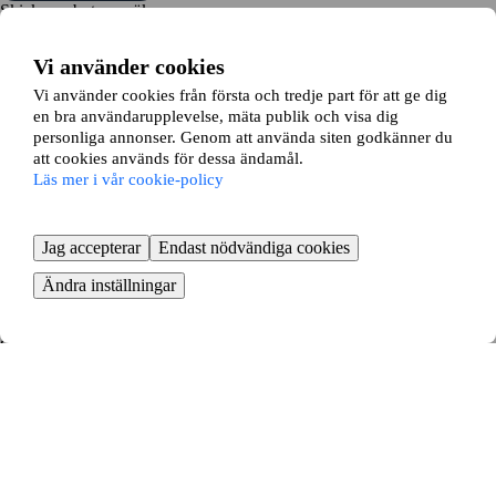
Skicka en bytesansökan
Vi hjälper dig ansöka om bytet hos din hyresvärd
Vi använder cookies
Vi använder cookies från första och tredje part för att ge dig
en bra användarupplevelse, mäta publik och visa dig
personliga annonser. Genom att använda siten godkänner du
att cookies används för dessa ändamål.
Läs mer i vår cookie-policy
Dags att flytta
Boka flytthjälp och börja packa
KOM IGÅNG GRATIS
Jag accepterar
Endast nödvändiga cookies
Så enkelt byter du lägenhet i Tallåsen
Ändra inställningar
- fördelarna med lägenhetsbyte
Att byta lägenhet i Tallåsen är ett smart sätt att hitta ett nytt boende.
Genom ett lägenhetsbyte slipper du långa bostadsköer och kan flytta
till en ny stadsdel eller bostad utan att behöva köpa en lägenhet.
Vi matchar dig automatiskt med andra hyresgäster som vill byta med
din lägenhet. Vi erbjuder det största utbudet av bytesannonser, vilket
ger dig de bästa möjligheterna att hitta en bostad och ett nytt hem som
bättre motsvarar dina behov, din livsstil och din boendesituation. Skapa
din annons på några minuter och se vilka lägenheter som vill byta med