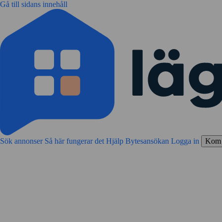
Gå till sidans innehåll
Sök annonser
Så här fungerar det
Hjälp
Bytesansökan
Logga in
Kom 