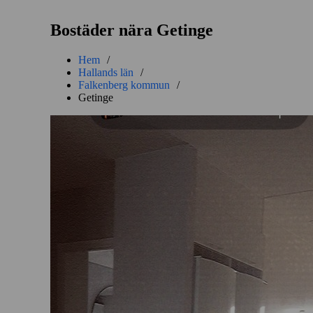
Bostäder nära Getinge
Hem
/
Hallands län
/
Falkenberg kommun
/
Getinge