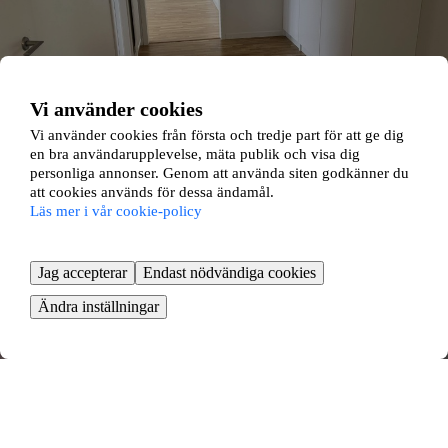
Vi använder cookies
Vi använder cookies från första och tredje part för att ge dig
en bra användarupplevelse, mäta publik och visa dig
personliga annonser. Genom att använda siten godkänner du
att cookies används för dessa ändamål.
Kyrkgatan 56
Läs mer i vår cookie-policy
Östersund, Jämtlands län
Jag accepterar
Endast nödvändiga cookies
4 rok ∙
107 kvm
Ändra inställningar
12000
kr/mån