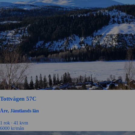
Tottvägen 57C
Åre, Jämtlands län
1 rok ∙
41 kvm
6000
kr/mån