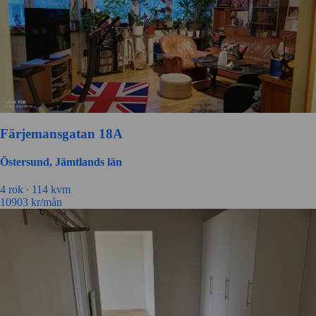
Färjemansgatan 18A
Östersund, Jämtlands län
4 rok ∙
114 kvm
10903
kr/mån