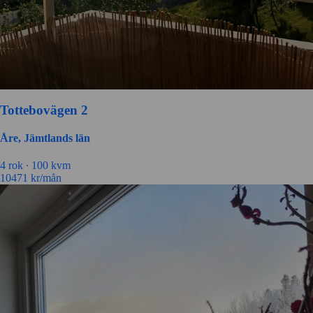
Tottebovägen 2
Åre, Jämtlands län
4 rok ∙
100 kvm
10471
kr/mån