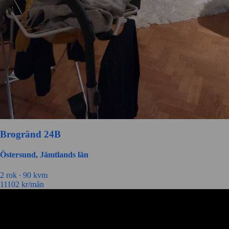
Brogränd 24B
Östersund, Jämtlands län
2 rok ∙
90 kvm
11102
kr/mån