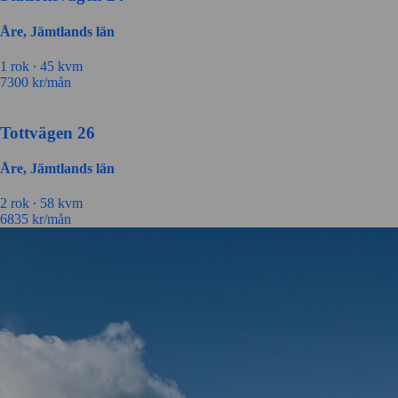
Åre, Jämtlands län
1 rok ∙
45 kvm
7300
kr/mån
Tottvägen 26
Åre, Jämtlands län
2 rok ∙
58 kvm
6835
kr/mån