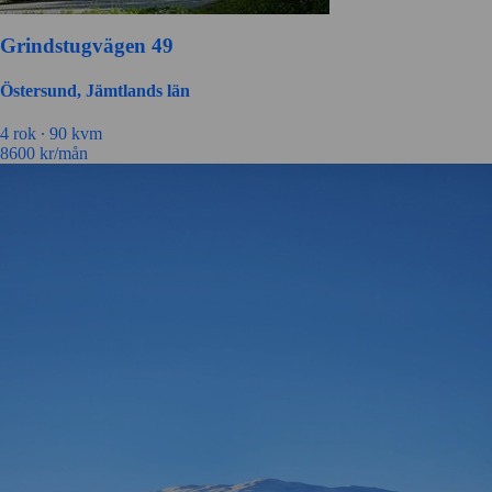
Grindstugvägen 49
Östersund, Jämtlands län
4 rok ∙
90 kvm
8600
kr/mån