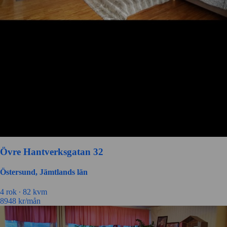
Övre Hantverksgatan 32
Östersund, Jämtlands län
4 rok ∙
82 kvm
8948
kr/mån