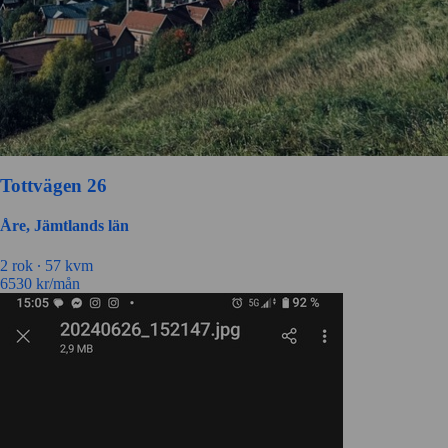
Tottvägen 26
Åre, Jämtlands län
2 rok ∙
57 kvm
6530
kr/mån