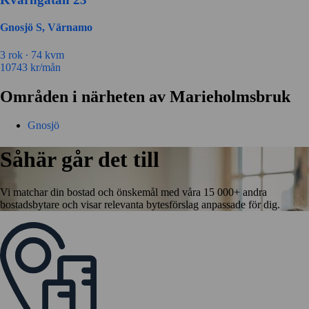
Gnosjö S, Värnamo
3 rok ∙
74 kvm
10743
kr/mån
Områden i närheten av Marieholmsbruk
Gnosjö
Såhär går det till
Vi matchar din bostad och önskemål med våra 15 000+ andra
bostadsbytare och visar relevanta bytesförslag anpassade för dig.