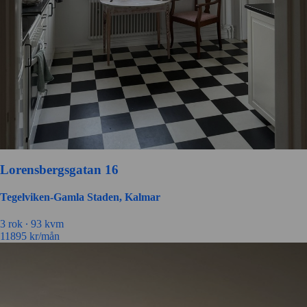
Lorensbergsgatan 16
Tegelviken-Gamla Staden, Kalmar
3 rok ∙
93 kvm
11895
kr/mån