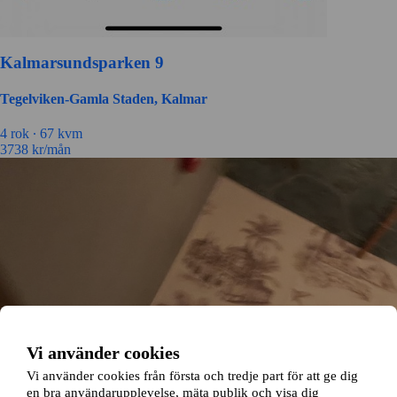
Kalmarsundsparken 9
Tegelviken-Gamla Staden, Kalmar
4 rok ∙
67 kvm
3738
kr/mån
Vi använder cookies
Vi använder cookies från första och tredje part för att ge dig
en bra användarupplevelse, mäta publik och visa dig