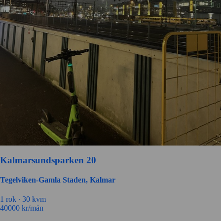
Kalmarsundsparken 20
Tegelviken-Gamla Staden, Kalmar
1 rok ∙
30 kvm
40000
kr/mån