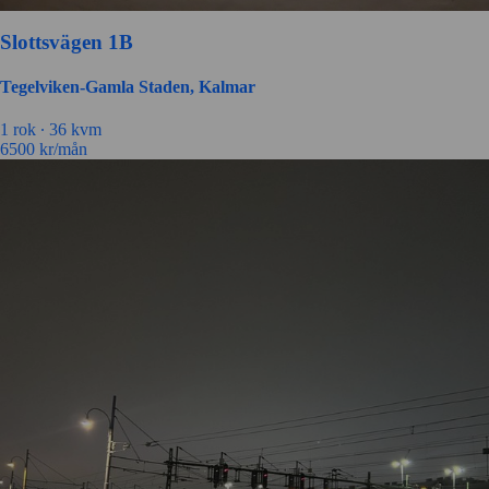
Slottsvägen 1B
Tegelviken-Gamla Staden, Kalmar
1 rok ∙
36 kvm
6500
kr/mån