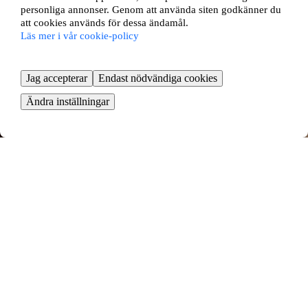
personliga annonser. Genom att använda siten godkänner du
att cookies används för dessa ändamål.
Läs mer i vår cookie-policy
Jag accepterar
Endast nödvändiga cookies
Ändra inställningar
Körsbärsvägen 4B
Svalliden-Norrby, Oskarshamn
3 rok ∙
50 kvm