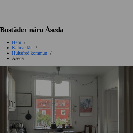
Bostäder nära Åseda
Hem
/
Kalmar län
/
Hultsfred kommun
/
Åseda