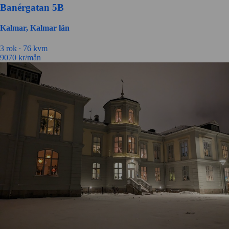
Banérgatan 5B
Kalmar, Kalmar län
3 rok ∙
76 kvm
9070
kr/mån