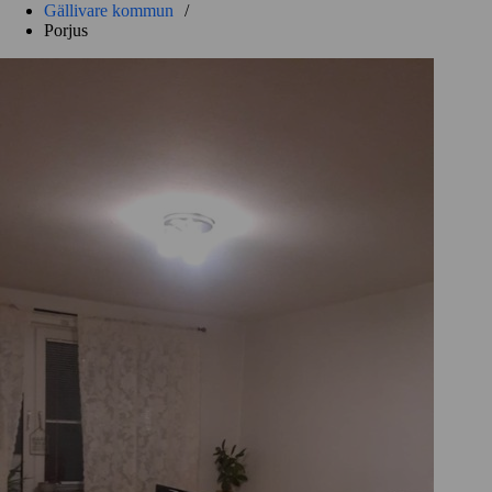
Gällivare kommun
/
Porjus