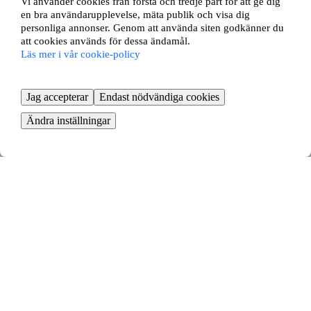
Vi använder cookies från första och tredje part för att ge dig
en bra användarupplevelse, mäta publik och visa dig
personliga annonser. Genom att använda siten godkänner du
att cookies används för dessa ändamål.
Lägg in din annons
Börja med att lägga in en annons på din bostad
Läs mer i vår cookie-policy
Jag accepterar
Endast nödvändiga cookies
Ändra inställningar
Se dina bytesförslag
Din annons matchas mot andras och du får ta ställning till relevanta
bytesförslag
Skicka en bytesansökan