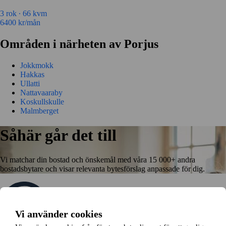
3 rok ∙
66 kvm
6400
kr/mån
Områden i närheten av Porjus
Jokkmokk
Hakkas
Ullatti
Nattavaaraby
Koskullskulle
Malmberget
Såhär går det till
Vi matchar din bostad och önskemål med våra 15 000+ andra
bostadsbytare och visar relevanta bytesförslag anpassade för dig.
Vi använder cookies