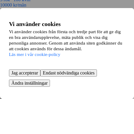
10000
kr/mån
Storgatan 17A
Vi använder cookies
Smålandsängen, Motala
Vi använder cookies från första och tredje part för att ge dig
en bra användarupplevelse, mäta publik och visa dig
2 rok ∙
48 kvm
personliga annonser. Genom att använda siten godkänner du
7800
kr/mån
att cookies används för dessa ändamål.
Läs mer i vår cookie-policy
Bispmotalagatan 1
Smålandsängen, Motala
Jag accepterar
Endast nödvändiga cookies
3 rok ∙
62 kvm
Ändra inställningar
5700
kr/mån
Områden i närheten av Ljungsbro
Borensberg
Klockrike
Vreta Kloster
Hällestad