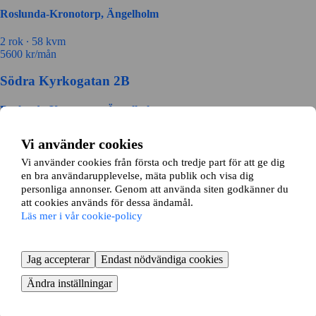
Roslunda-Kronotorp, Ängelholm
2 rok ∙
58 kvm
5600
kr/mån
Södra Kyrkogatan 2B
Roslunda-Kronotorp, Ängelholm
2 rok ∙
72 kvm
Vi använder cookies
8400
kr/mån
Vi använder cookies från första och tredje part för att ge dig
Fasangatan 2B
en bra användarupplevelse, mäta publik och visa dig
personliga annonser. Genom att använda siten godkänner du
att cookies används för dessa ändamål.
Roslunda-Kronotorp, Ängelholm
Läs mer i vår cookie-policy
2 rok ∙
64 kvm
6500
kr/mån
Jag accepterar
Endast nödvändiga cookies
Söndrebaljsvägen 43B
Ändra inställningar
Ängelholm N, Ängelholm