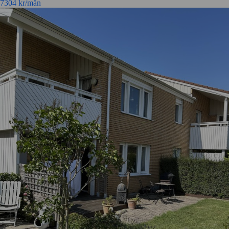
7304
kr/mån