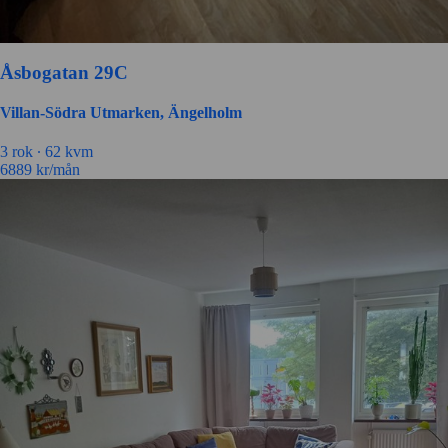
Åsbogatan 29C
Villan-Södra Utmarken, Ängelholm
3 rok ∙
62 kvm
6889
kr/mån