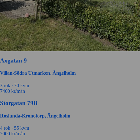
Axgatan 9
Villan-Södra Utmarken, Ängelholm
3 rok ∙
70 kvm
7400
kr/mån
Storgatan 79B
Roslunda-Kronotorp, Ängelholm
4 rok ∙
55 kvm
7000
kr/mån