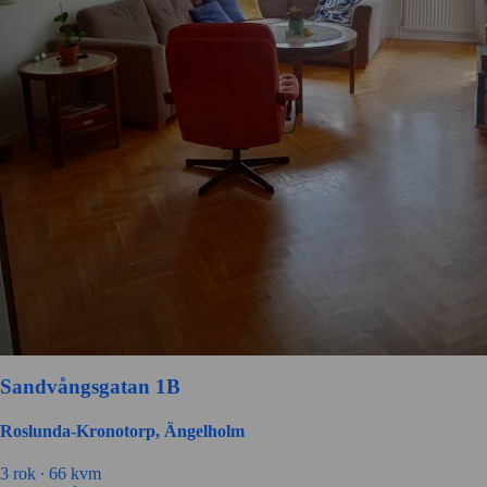
Sandvångsgatan 1B
Roslunda-Kronotorp, Ängelholm
3 rok ∙
66 kvm