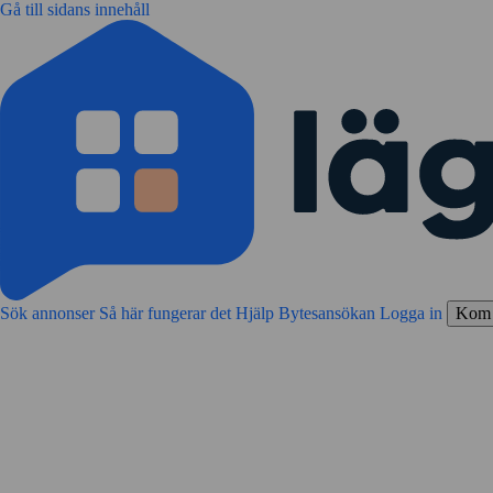
Gå till sidans innehåll
Sök annonser
Så här fungerar det
Hjälp
Bytesansökan
Logga in
Kom 