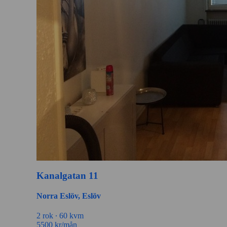
Kanalgatan 11
Norra Eslöv, Eslöv
2 rok ∙
60 kvm
5500
kr/mån