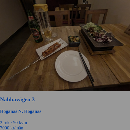
Nabbavägen 3
Höganäs N, Höganäs
2 rok ∙
50 kvm
7000
kr/mån