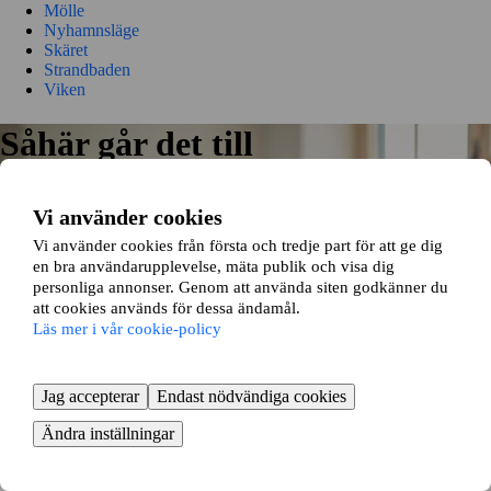
Mölle
Nyhamnsläge
Skäret
Strandbaden
Viken
Såhär går det till
Vi matchar din bostad och önskemål med våra 15 000+ andra
Vi använder cookies
bostadsbytare och visar relevanta bytesförslag anpassade för dig.
Vi använder cookies från första och tredje part för att ge dig
en bra användarupplevelse, mäta publik och visa dig
personliga annonser. Genom att använda siten godkänner du
att cookies används för dessa ändamål.
Läs mer i vår cookie-policy
Jag accepterar
Endast nödvändiga cookies
Lägg in din annons
Börja med att lägga in en annons på din bostad
Ändra inställningar