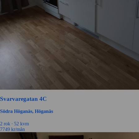
Svarvaregatan 4C
Södra Höganäs, Höganäs
2 rok ∙
52 kvm
7749
kr/mån