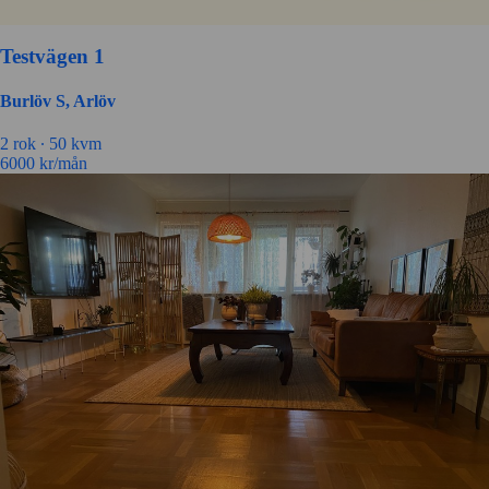
Testvägen 1
Burlöv S, Arlöv
2 rok ∙
50 kvm
6000
kr/mån