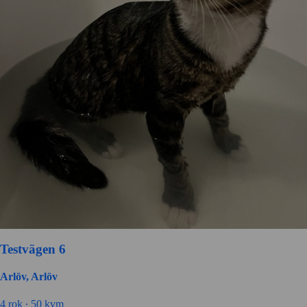
Testvägen 6
Arlöv, Arlöv
4 rok ∙
50 kvm