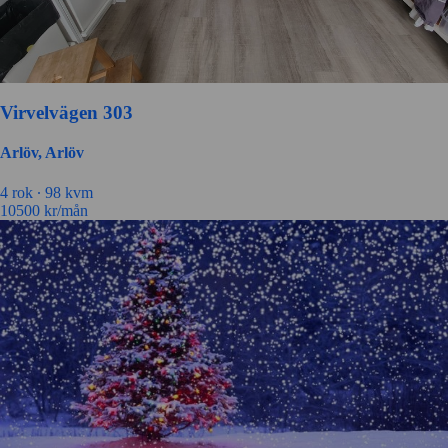
Virvelvägen 303
Arlöv, Arlöv
4 rok ∙
98 kvm
10500
kr/mån