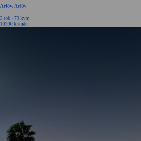
Arlöv, Arlöv
3 rok ∙
73 kvm
10390
kr/mån