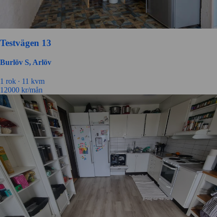
Testvägen 13
Burlöv S, Arlöv
1 rok ∙
11 kvm
12000
kr/mån