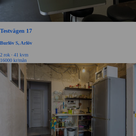
Testvägen 17
Burlöv S, Arlöv
2 rok ∙
41 kvm
16000
kr/mån