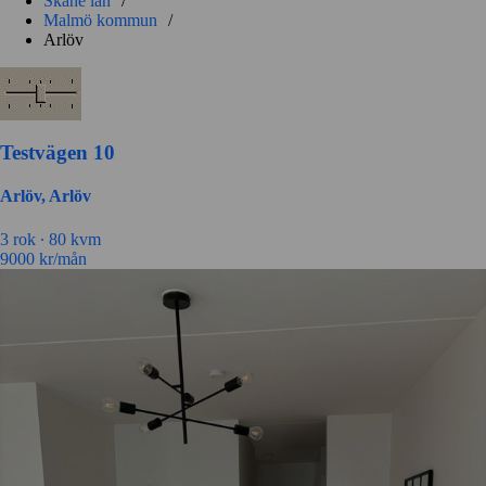
Skåne län
/
Malmö kommun
/
Arlöv
Testvägen 10
Arlöv, Arlöv
3 rok ∙
80 kvm
9000
kr/mån