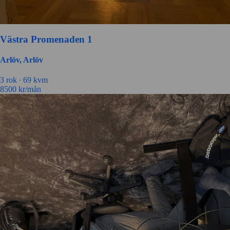
Västra Promenaden 1
Arlöv, Arlöv
3 rok ∙
69 kvm
8500
kr/mån