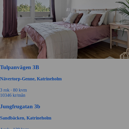
Tulpanvägen 3B
Nävertorp-Genne, Katrineholm
3 rok ∙
80 kvm
10346
kr/mån
Jungfrugatan 3b
Sandbäcken, Katrineholm