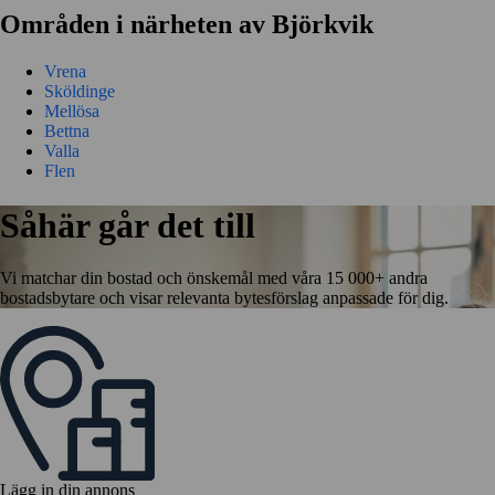
Områden i närheten av Björkvik
Vrena
Sköldinge
Mellösa
Bettna
Valla
Flen
Såhär går det till
Vi matchar din bostad och önskemål med våra 15 000+ andra
bostadsbytare och visar relevanta bytesförslag anpassade för dig.
Lägg in din annons