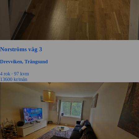
Norströms väg 3
Drevviken, Trångsund
4 rok ∙
97 kvm
13600
kr/mån