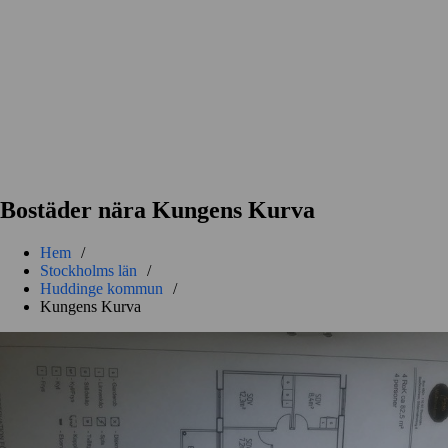
Bostäder nära Kungens Kurva
Hem
/
Stockholms län
/
Huddinge kommun
/
Kungens Kurva