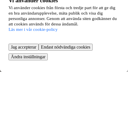
Vi använder cookies
3 rok ∙
85 kvm
Vi använder cookies från första och tredje part för att ge dig
11400
kr/mån
en bra användarupplevelse, mäta publik och visa dig
personliga annonser. Genom att använda siten godkänner du
att cookies används för dessa ändamål.
Läs mer i vår cookie-policy
Jag accepterar
Endast nödvändiga cookies
Ändra inställningar