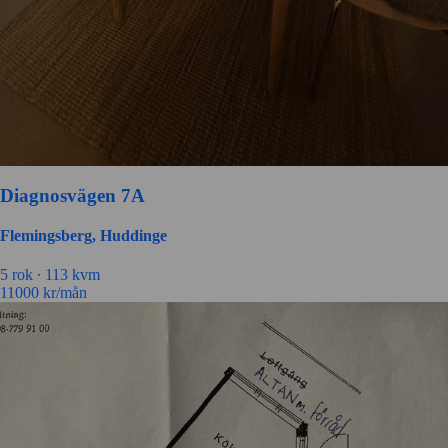
Diagnosvägen 7A
Flemingsberg, Huddinge
5 rok ∙
113 kvm
11000
kr/mån