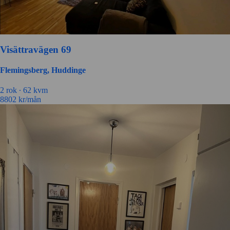
Visättravägen 69
Flemingsberg, Huddinge
2 rok ∙
62 kvm
8802
kr/mån