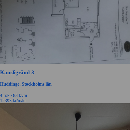
Kansligränd 3
Huddinge, Stockholms län
4 rok ∙
83 kvm
12393
kr/mån