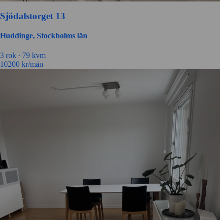
Sjödalstorget 13
Huddinge, Stockholms län
3 rok ∙
79 kvm
10200
kr/mån