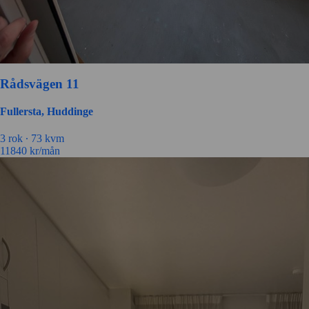
Rådsvägen 11
Fullersta, Huddinge
3 rok ∙
73 kvm
11840
kr/mån