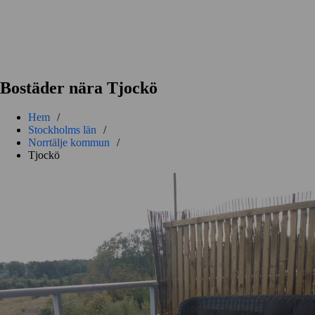
Bostäder nära Tjockö
Hem
/
Stockholms län
/
Norrtälje kommun
/
Tjockö