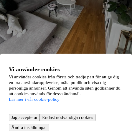
Vi använder cookies
Vi använder cookies från första och tredje part för att ge dig
Simpbylevägen 20B
en bra användarupplevelse, mäta publik och visa dig
personliga annonser. Genom att använda siten godkänner du
att cookies används för dessa ändamål.
Gransäter, Norrtälje
Läs mer i vår cookie-policy
2 rok ∙
52 kvm
8103
kr/mån
Jag accepterar
Endast nödvändiga cookies
Ändra inställningar