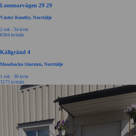
Lommarvägen 29 29
Väster Knutby, Norrtälje
2 rok ∙
54 kvm
8304
kr/mån
Källgränd 4
Mosebacke-Storsten, Norrtälje
1 rok ∙
30 kvm
3175
kr/mån