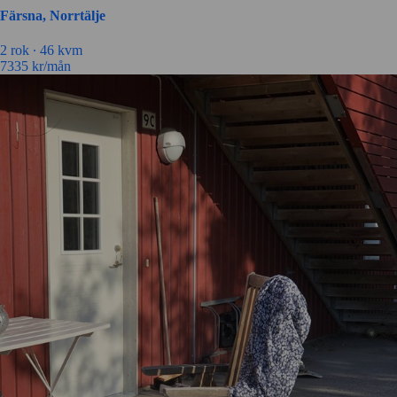
Färsna, Norrtälje
2 rok ∙
46 kvm
7335
kr/mån