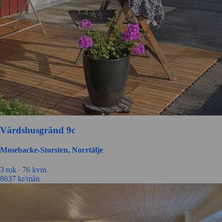
Värdshusgränd 9c
Mosebacke-Storsten, Norrtälje
3 rok ∙
76 kvm
8637
kr/mån