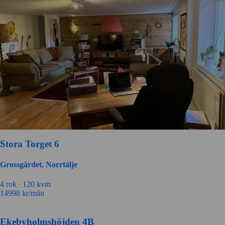
Stora Torget 6
Grossgärdet, Norrtälje
4 rok ∙
120 kvm
14998
kr/mån
Ekebyholmshöjden 4B