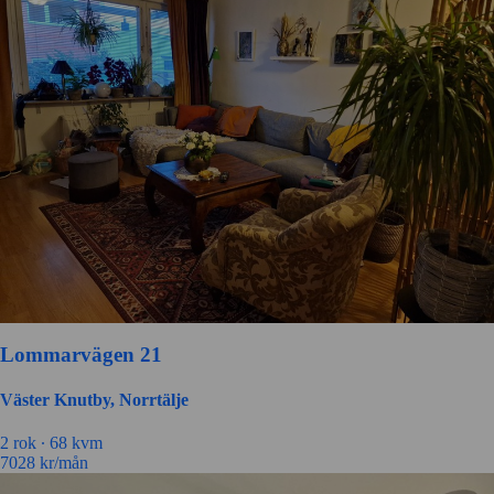
Lommarvägen 21
Väster Knutby, Norrtälje
2 rok ∙
68 kvm
7028
kr/mån