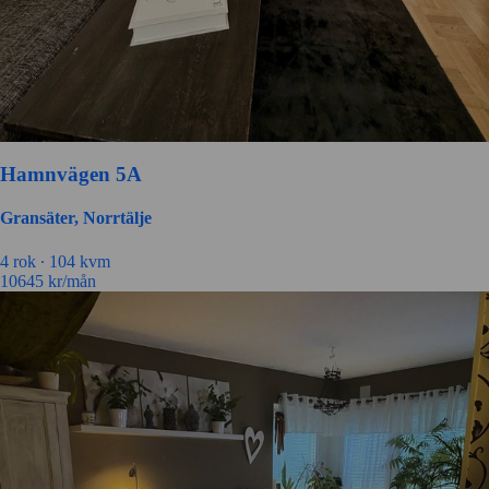
Hamnvägen 5A
Gransäter, Norrtälje
4 rok ∙
104 kvm
10645
kr/mån