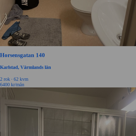
Horsensgatan 140
Karlstad, Värmlands län
2 rok ∙
62 kvm
6400
kr/mån