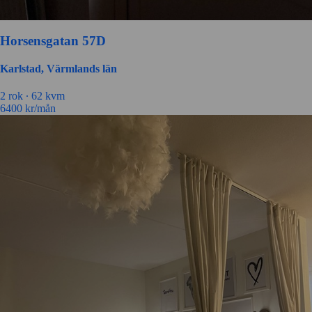
Horsensgatan 57D
Karlstad, Värmlands län
2 rok ∙
62 kvm
6400
kr/mån