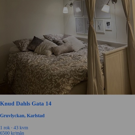
Knud Dahls Gata 14
Gruvlyckan, Karlstad
1 rok ∙
43 kvm
6500
kr/mån