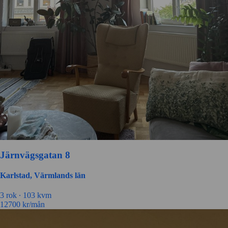
Järnvägsgatan 8
Karlstad, Värmlands län
3 rok ∙
103 kvm
12700
kr/mån