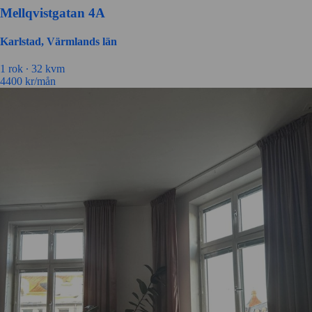
Mellqvistgatan 4A
Karlstad, Värmlands län
1 rok ∙
32 kvm
4400
kr/mån