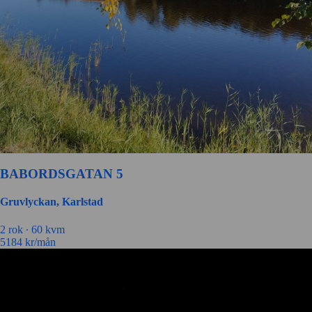
BABORDSGATAN 5
Gruvlyckan, Karlstad
2 rok ∙
60 kvm
5184
kr/mån