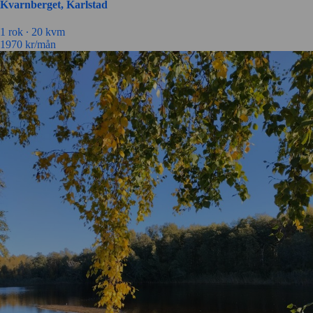
Kvarnberget, Karlstad
1 rok ∙
20 kvm
1970
kr/mån