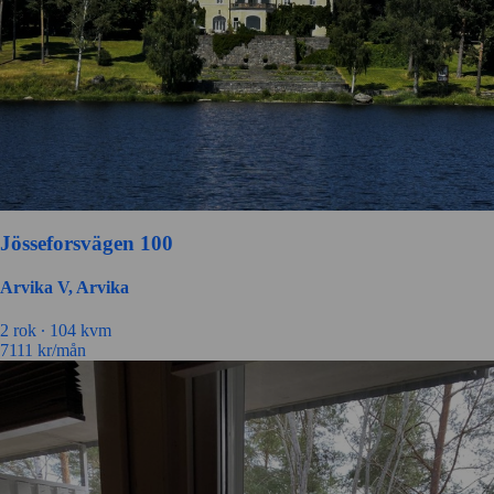
Jösseforsvägen 100
Arvika V, Arvika
2 rok ∙
104 kvm
7111
kr/mån