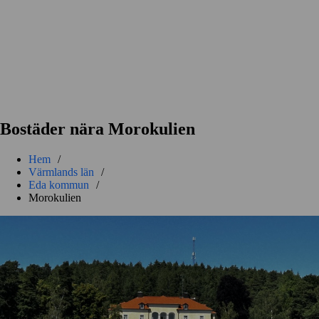
Bostäder nära Morokulien
Hem
/
Värmlands län
/
Eda kommun
/
Morokulien