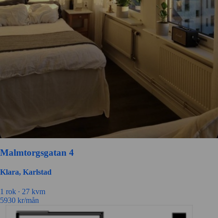
Malmtorgsgatan 4
Klara, Karlstad
1 rok ∙
27 kvm
5930
kr/mån