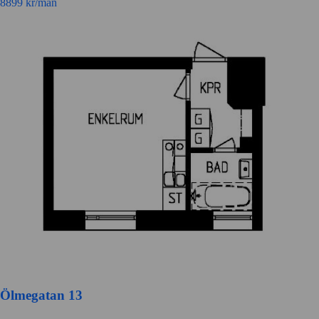
8899
kr/mån
Ölmegatan 13