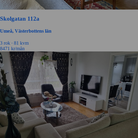
Skolgatan 112a
Umeå, Västerbottens län
3 rok ∙
81 kvm
8471
kr/mån