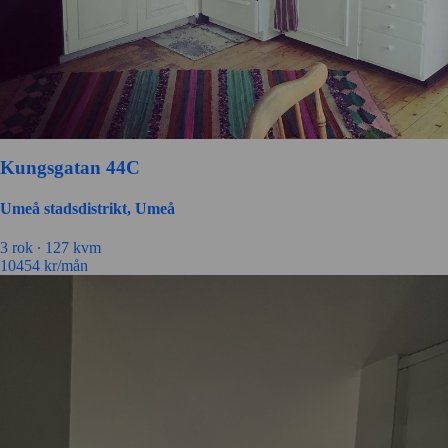
Kungsgatan 44C
Umeå stadsdistrikt, Umeå
3 rok ∙
127 kvm
10454
kr/mån