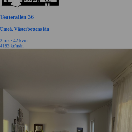
Teaterallén 36
Umeå, Västerbottens län
2 rok ∙
42 kvm
4183
kr/mån