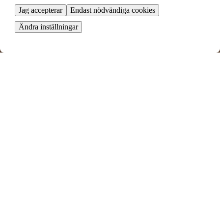
Jag accepterar
Endast nödvändiga cookies
Ändra inställningar
Måttgränd 59
Umeå, Västerbottens län
2 rok ∙
66 kvm
7101
kr/mån