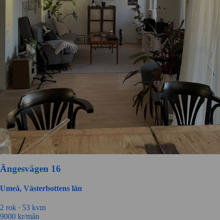
Ängesvägen 16
Umeå, Västerbottens län
2 rok ∙
53 kvm
9000
kr/mån