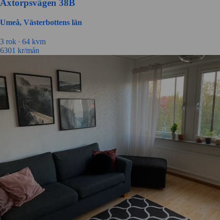
Axtorpsvägen 38B
Umeå, Västerbottens län
3 rok ∙
64 kvm
6301
kr/mån