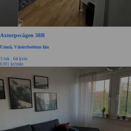
Axtorpsvägen 38B
Umeå, Västerbottens län
3 rok ∙
64 kvm
6301
kr/mån