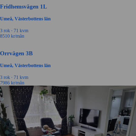
Fridhemsvägen 1L
Umeå, Västerbottens län
3 rok ∙
71 kvm
8510
kr/mån
Orrvägen 3B
Umeå, Västerbottens län
3 rok ∙
71 kvm
7986
kr/mån