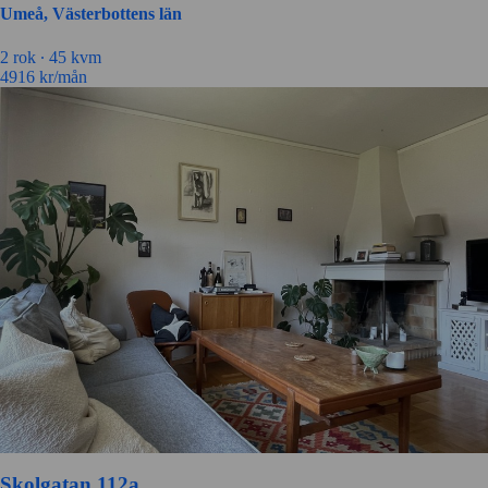
Umeå, Västerbottens län
2 rok ∙
45 kvm
4916
kr/mån
Skolgatan 112a