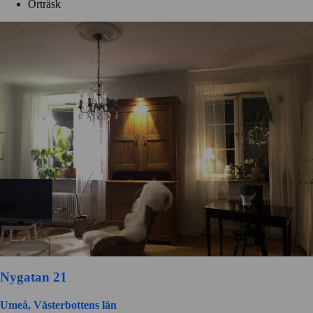
Örträsk
Nygatan 21
Umeå, Västerbottens län