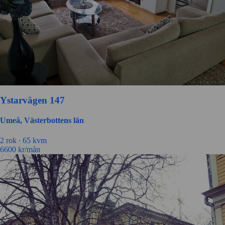
Ystarvägen 147
Umeå, Västerbottens län
2 rok ∙
65 kvm
6600
kr/mån