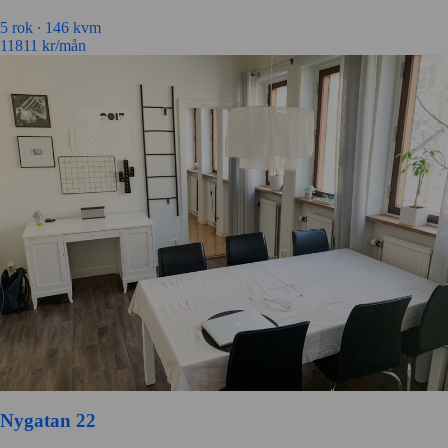
5 rok ∙
146 kvm
11811
kr/mån
Nygatan 22