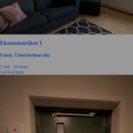
Ekonomstråket 1
Umeå, Västerbottens län
2 rok ∙
54 kvm
5424
kr/mån