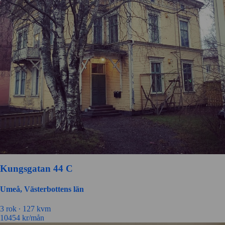
Kungsgatan 44 C
Umeå, Västerbottens län
3 rok ∙
127 kvm
10454
kr/mån