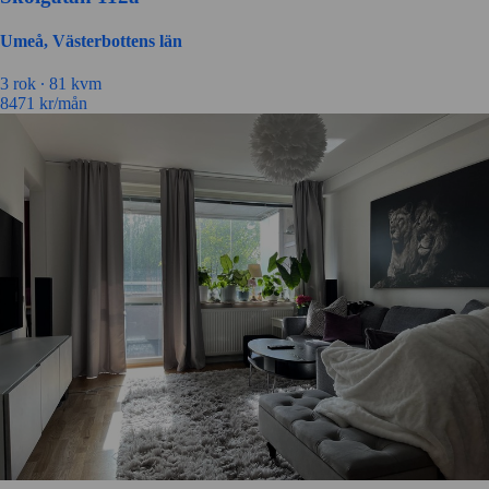
Umeå, Västerbottens län
3 rok ∙
81 kvm
8471
kr/mån