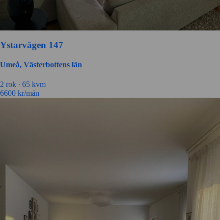
Ystarvägen 147
Umeå, Västerbottens län
2 rok ∙
65 kvm
6600
kr/mån