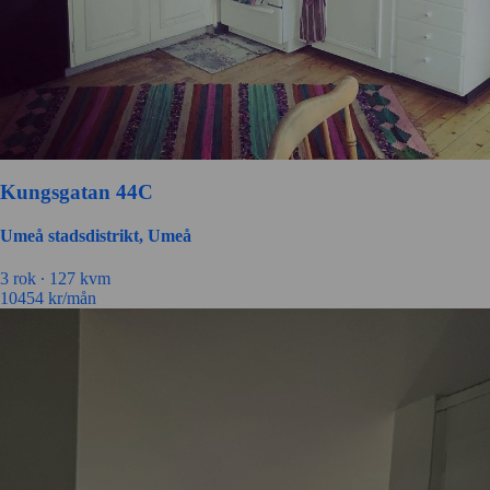
Kungsgatan 44C
Umeå stadsdistrikt, Umeå
3 rok ∙
127 kvm
10454
kr/mån