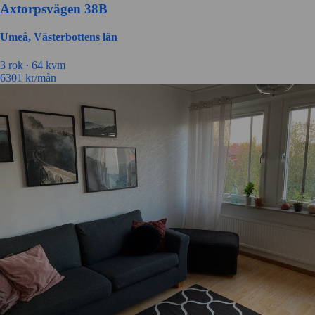
Axtorpsvägen 38B
Umeå, Västerbottens län
3 rok ∙
64 kvm
6301
kr/mån