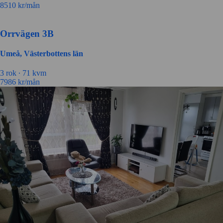
8510
kr/mån
Orrvägen 3B
Umeå, Västerbottens län
3 rok ∙
71 kvm
7986
kr/mån