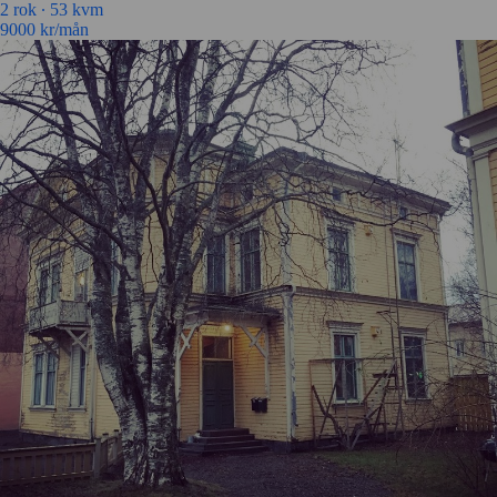
2 rok ∙
53 kvm
9000
kr/mån