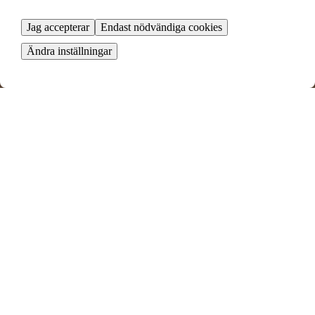
Jag accepterar
Endast nödvändiga cookies
Ändra inställningar
Måttgränd 59
Umeå, Västerbottens län
2 rok ∙
66 kvm
7101
kr/mån