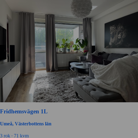
Fridhemsvägen 1L
Umeå, Västerbottens län
3 rok ∙
71 kvm