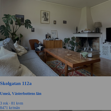
Skolgatan 112a
Umeå, Västerbottens län
3 rok ∙
81 kvm
8471
kr/mån