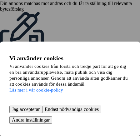
Din annons matchas mot andras och du får ta ställning till relevanta
bytesförslag
Vi använder cookies
Skicka en bytesansökan
Vi hjälper dig ansöka om bytet hos din hyresvärd
Vi använder cookies från första och tredje part för att ge dig
en bra användarupplevelse, mäta publik och visa dig
personliga annonser. Genom att använda siten godkänner du
att cookies används för dessa ändamål.
Läs mer i vår cookie-policy
Jag accepterar
Endast nödvändiga cookies
Dags att flytta
Boka flytthjälp och börja packa
Ändra inställningar
KOM IGÅNG GRATIS
Så enkelt byter du lägenhet i Bjärtrå -