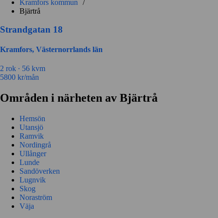
Kramfors kommun
/
Bjärtrå
Strandgatan 18
Kramfors, Västernorrlands län
2 rok ∙
56 kvm
5800
kr/mån
Områden i närheten av Bjärtrå
Hemsön
Utansjö
Ramvik
Nordingrå
Ullånger
Lunde
Sandöverken
Lugnvik
Skog
Noraström
Väja