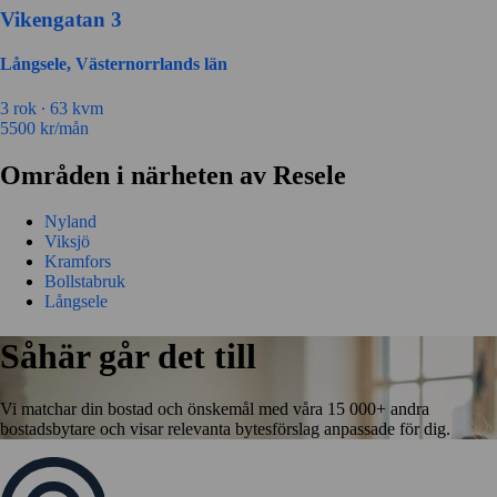
Vikengatan 3
Långsele, Västernorrlands län
3 rok ∙
63 kvm
5500
kr/mån
Områden i närheten av Resele
Nyland
Viksjö
Kramfors
Bollstabruk
Långsele
Såhär går det till
Vi matchar din bostad och önskemål med våra 15 000+ andra
bostadsbytare och visar relevanta bytesförslag anpassade för dig.