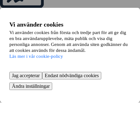
Skicka en bytesansökan
Vi hjälper dig ansöka om bytet hos din hyresvärd
Vi använder cookies
Vi använder cookies från första och tredje part för att ge dig
en bra användarupplevelse, mäta publik och visa dig
personliga annonser. Genom att använda siten godkänner du
att cookies används för dessa ändamål.
Läs mer i vår cookie-policy
Dags att flytta
Boka flytthjälp och börja packa
Jag accepterar
Endast nödvändiga cookies
KOM IGÅNG GRATIS
Så enkelt byter du lägenhet i Resele -
Ändra inställningar
fördelarna med lägenhetsbyte
Att byta lägenhet i Resele är ett smart sätt att hitta ett nytt boende.
Genom ett lägenhetsbyte slipper du långa bostadsköer och kan flytta
till en ny stadsdel eller bostad utan att behöva köpa en lägenhet.
Vi matchar dig automatiskt med andra hyresgäster som vill byta med
din lägenhet. Vi erbjuder det största utbudet av bytesannonser, vilket
ger dig de bästa möjligheterna att hitta en bostad och ett nytt hem som