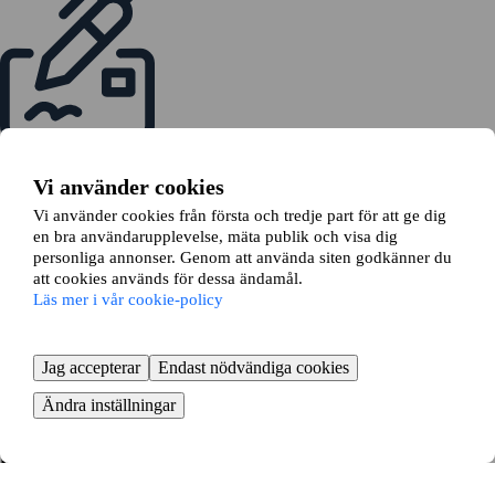
Skicka en bytesansökan
Vi hjälper dig ansöka om bytet hos din hyresvärd
Vi använder cookies
Vi använder cookies från första och tredje part för att ge dig
en bra användarupplevelse, mäta publik och visa dig
personliga annonser. Genom att använda siten godkänner du
att cookies används för dessa ändamål.
Läs mer i vår cookie-policy
Dags att flytta
Boka flytthjälp och börja packa
Jag accepterar
Endast nödvändiga cookies
KOM IGÅNG GRATIS
Så enkelt byter du lägenhet i
Ändra inställningar
Vadstena - fördelarna med
lägenhetsbyte
Att byta lägenhet i Vadstena är ett smart sätt att hitta ett nytt boende.