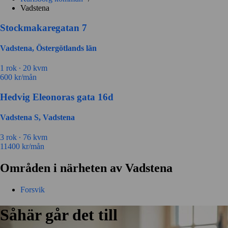
Vadstena
Stockmakaregatan 7
Vadstena, Östergötlands län
1 rok ∙
20 kvm
600
kr/mån
Hedvig Eleonoras gata 16d
Vadstena S, Vadstena
3 rok ∙
76 kvm
11400
kr/mån
Områden i närheten av Vadstena
Forsvik
Såhär går det till