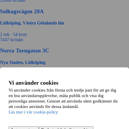
12000
kr/mån
Solhagsvägen 20A
Lidköping, Västra Götalands län
2 rok ∙
54 kvm
7447
kr/mån
Norra Torngatan 3C
Nya Staden, Lidköping
2 rok ∙
69 kvm
8886
kr/mån
Vi använder cookies
Områden i Lidköping kommun
Vi använder cookies från första och tredje part för att ge dig
en bra användarupplevelse, mäta publik och visa dig
personliga annonser. Genom att använda siten godkänner du
Ånimskog
att cookies används för dessa ändamål.
Grästorp
Läs mer i vår cookie-policy
Hällekis
Järpås
Källby