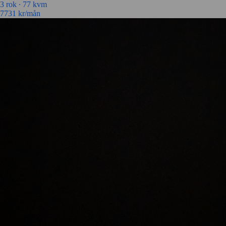
3 rok ∙
77 kvm
7731
kr/mån