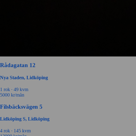
Rådagatan 12
Nya Staden, Lidköping
1 rok ∙
49 kvm
5000
kr/mån
Filsbäcksvägen 5
Lidköping S, Lidköping
4 rok ∙
145 kvm