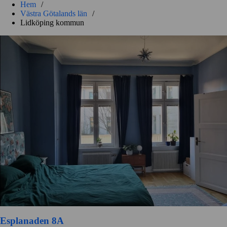
Hem
/
Västra Götalands län
/
Lidköping kommun
Esplanaden 8A