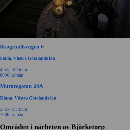
Skogshällsvägen 6
Sätila, Västra Götalands län
4 rok ∙
80 kvm
8000
kr/mån
Muraregatan 20A
Kinna, Västra Götalands län
2 rok ∙
52 kvm
7600
kr/mån
Områden i närheten av Björketorp