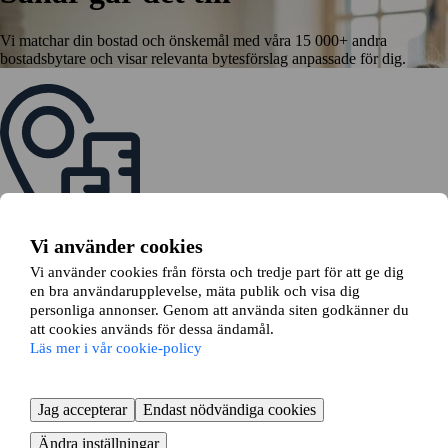
Vi matchar din bostad och önskemål med våra 15 000+ andra
bostadsbytare och visar relevanta bytesförslag anpassade för dig.
Lägg in din annons
Vi använder cookies
Börja med att lägga in en annons på din bostad
Vi använder cookies från första och tredje part för att ge dig
en bra användarupplevelse, mäta publik och visa dig
personliga annonser. Genom att använda siten godkänner du
att cookies används för dessa ändamål.
Läs mer i vår cookie-policy
Se dina bytesförslag
Jag accepterar
Endast nödvändiga cookies
Din annons matchas mot andras och du får ta ställning till relevanta
Ändra inställningar
bytesförslag