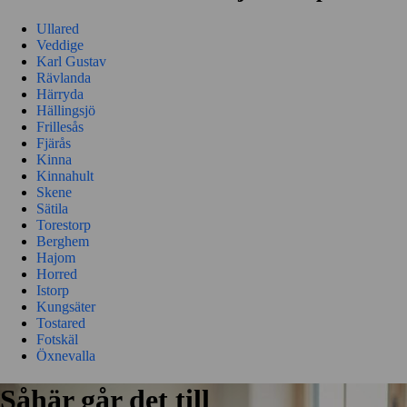
Ullared
Veddige
Karl Gustav
Rävlanda
Härryda
Hällingsjö
Frillesås
Fjärås
Kinna
Kinnahult
Skene
Sätila
Torestorp
Berghem
Hajom
Horred
Istorp
Kungsäter
Tostared
Fotskäl
Öxnevalla
Såhär går det till