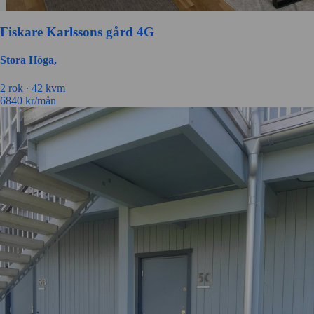
Fiskare Karlssons gård 4G
Stora Höga,
2 rok ∙
42 kvm
6840
kr/mån