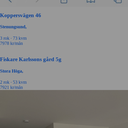
Koppersvägen 46
Stenungsund,
3 rok ∙
73 kvm
7978
kr/mån
Fiskare Karlssons gård 5g
Stora Höga,
2 rok ∙
53 kvm
7921
kr/mån