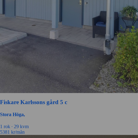
Fiskare Karlssons gård 5 c
Stora Höga,
1 rok ∙
29 kvm
5381
kr/mån