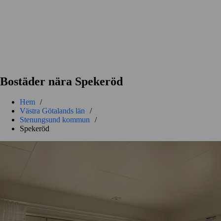
Bostäder nära Spekeröd
Hem
/
Västra Götalands län
/
Stenungsund kommun
/
Spekeröd