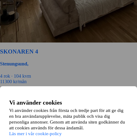
SKONAREN 4
Stenungsund,
4 rok ∙
104 kvm
11300
kr/mån
Koppersvägen 54
Vi använder cookies
Stenungsund,
Vi använder cookies från första och tredje part för att ge dig
en bra användarupplevelse, mäta publik och visa dig
3 rok ∙
76 kvm
personliga annonser. Genom att använda siten godkänner du
8300
kr/mån
att cookies används för dessa ändamål.
Läs mer i vår cookie-policy
Kolningsberget 10