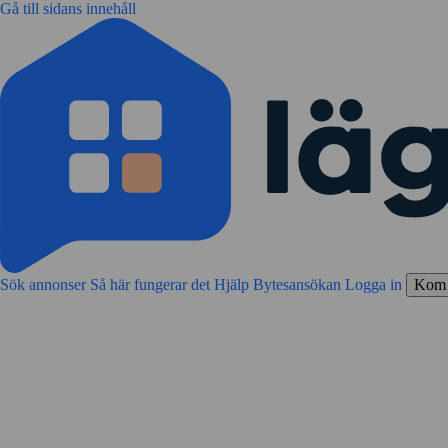
Gå till sidans innehåll
Sök annonser
Så här fungerar det
Hjälp
Bytesansökan
Logga in
Kom 