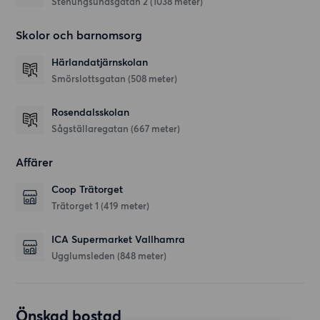
Stenungsundsgatan 2
(1038 meter)
Skolor och barnomsorg
Härlandatjärnskolan
Smörslottsgatan
(508 meter)
Rosendalsskolan
Sågställaregatan
(667 meter)
Affärer
Coop Trätorget
Trätorget 1
(419 meter)
ICA Supermarket Vallhamra
Ugglumsleden
(848 meter)
Önskad bostad