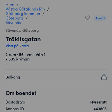
Hem
/
Västra Götalands län
/
Göteborg kommun
/
Göteborg
/
1 mot 1
Sävenäs
Sävenäs, Göteborg
Träkilsgatan
Visa på karta
2 rum ∙ 56 kvm ∙ Vån 1
7 535 kr/mån
Balkong
Om boendet
Bostadstyp
Hyresrätt
Annons-ID
1443805