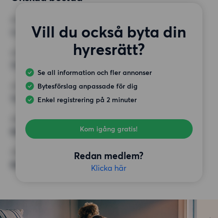
RUM
Vill du också byta din
3 rum
hyresrätt?
MINST ANTAL KVADRATMETER
70 kvm
Se all information och fler annonser
Bytesförslag anpassade för dig
HÖGSTA HYRA
13 000 kr
Enkel registrering på 2 minuter
KRAV
Kom igång gratis!
Balkong,
ÖVRIGA PREFERENSER
Redan medlem?
Badkar,
Klicka här