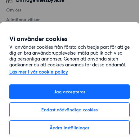
Om oss
Allmänna villkor
Personuppgiftshantering
Vi använder cookies
Cookiepolicy
Vi använder cookies från första och tredje part för att ge
Sitemap
dig en bra användarupplevelse, mäta publik och visa
dig personliga annonser. Genom att använda siten
godkänner du att cookies används för dessa ändamål.
Kundtjänst
Läs mer i vår cookie-policy
Hjälp
Jag accepterar
08-22 00 90
Endast nödvändiga cookies
E-post:
info@lagenhetsbyte.se
Ändra inställningar
Inte intresserad
Visa intresse