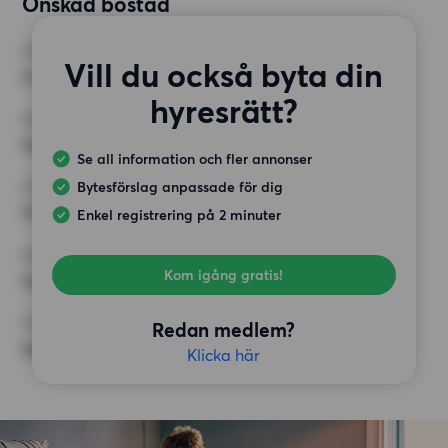
Önskad bostad
RUM
Vill du också byta din
4 rum
hyresrätt?
MINST ANTAL KVADRATMETER
Inget val
Se all information och fler annonser
Bytesförslag anpassade för dig
HÖGSTA HYRA
13 000 kr
Enkel registrering på 2 minuter
KRAV
Kom igång gratis!
Inga speciella krav
ÖVRIGA PREFERENSER
Redan medlem?
Inga speciella preferenser
Klicka här