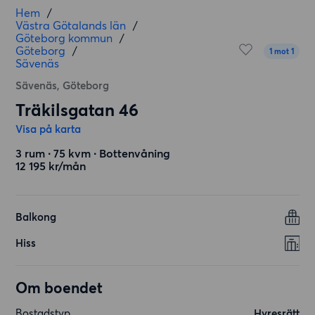
Hem
/
Västra Götalands län
/
Göteborg kommun
/
Göteborg
/
1 mot 1
Sävenäs
Sävenäs, Göteborg
Träkilsgatan 46
Visa på karta
3 rum ∙ 75 kvm ∙ Bottenvåning
12 195 kr/mån
Balkong
Hiss
Om boendet
Bostadstyp
Hyresrätt