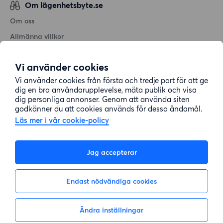
Om lägenhetsbyte.se
Om oss
Allmänna villkor
Personuppgiftshantering
Vi använder cookies
Cookiepolicy
Vi använder cookies från första och tredje part för att ge
Sitemap
dig en bra användarupplevelse, mäta publik och visa
dig personliga annonser. Genom att använda siten
godkänner du att cookies används för dessa ändamål.
Kundtjänst
Läs mer i vår cookie-policy
Hjälp
Jag accepterar
08-22 00 90
Endast nödvändiga cookies
E-post:
info@lagenhetsbyte.se
Ändra inställningar