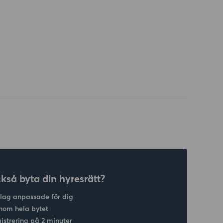
ckså byta din hyresrätt?
slag anpassade för dig
nom hela bytet
gistrering på 2 minuter