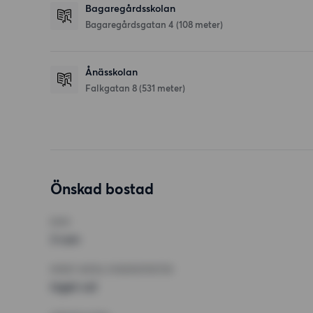
Bagaregårdsskolan
Bagaregårdsgatan 4
(108 meter)
Ånässkolan
Falkgatan 8
(531 meter)
Önskad bostad
RUM
3 rum
MINST ANTAL KVADRATMETER
Inget val