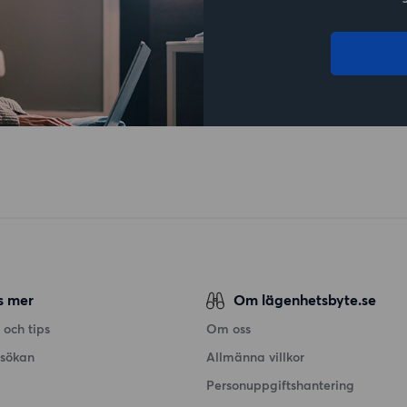
s mer
Om lägenhetsbyte.se
 och tips
Om oss
nsökan
Allmänna villkor
Personuppgiftshantering