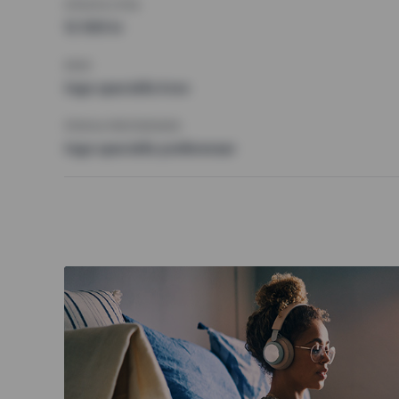
HÖGSTA HYRA
12 500 kr
KRAV
Inga speciella krav
ÖVRIGA PREFERENSER
Inga speciella preferenser