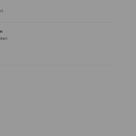
r)
en
ter)