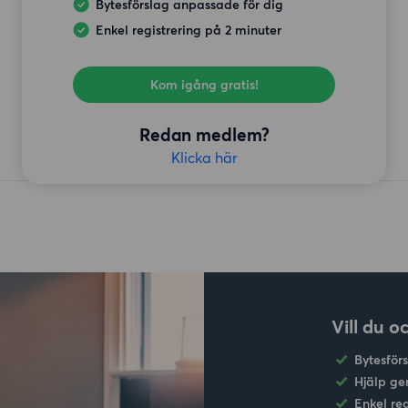
Bytesförslag anpassade för dig
Enkel registrering på 2 minuter
Kom igång gratis!
Redan medlem?
Klicka här
Vill du o
Bytesför
Hjälp ge
Enkel re