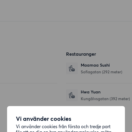
Restauranger
Maamaa Sushi
Sofiagatan
(292 meter)
Hwa Yuan
Kungälvsgatan
(392 meter)
Vi använder cookies
Affärer
Vi använder cookies från första och tredje part
för att ge dig en bra användarupplevelse, mäta