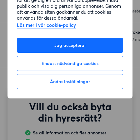
Lidl
publik och visa dig personliga annonser. Genom
Redbergsvägen 42
(576 mete
att använda siten godkänner du att cookies
används för dessa ändamål.
Läs mer i vår cookie-policy
ICA Supermarket Olskrok
Redbergsvägen 14-16
(737 me
Jag accepterar
Endast nödvändiga cookies
Ändra inställningar
Vill du också byta
din hyresrätt?
Se all information och fler annonser