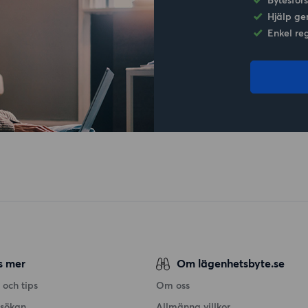
Hjälp ge
Enkel re
s mer
Om lägenhetsbyte.se
 och tips
Om oss
nsökan
Allmänna villkor