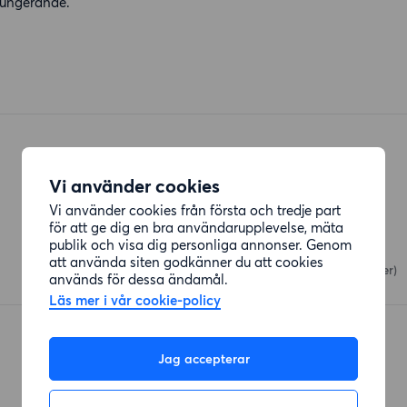
lfungerande.
Vi använder cookies
Vi använder cookies från första och tredje part
Restauranger
för att ge dig en bra användarupplevelse, mäta
publik och visa dig personliga annonser. Genom
Hwa Yuan
att använda siten godkänner du att cookies
Kungälvsgatan
(187 meter)
används för dessa ändamål.
Läs mer i vår cookie-policy
Sushi Nagazaki
Svangatan
(239 meter)
Jag accepterar