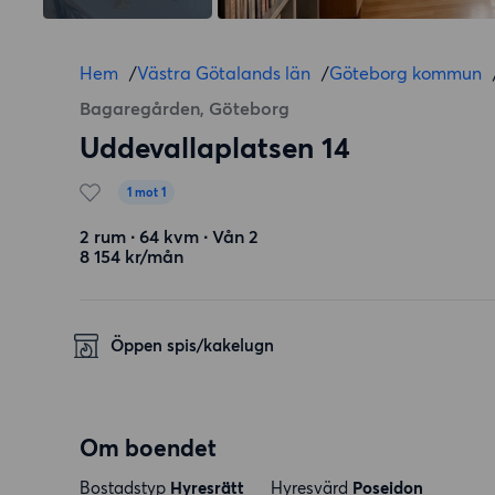
Hem
/
Västra Götalands län
/
Göteborg kommun
Bagaregården, Göteborg
Uddevallaplatsen 14
1 mot 1
2 rum ∙ 64 kvm ∙ Vån 2
8 154 kr/mån
Öppen spis/kakelugn
Om boendet
Bostadstyp
Hyresrätt
Hyresvärd
Poseidon