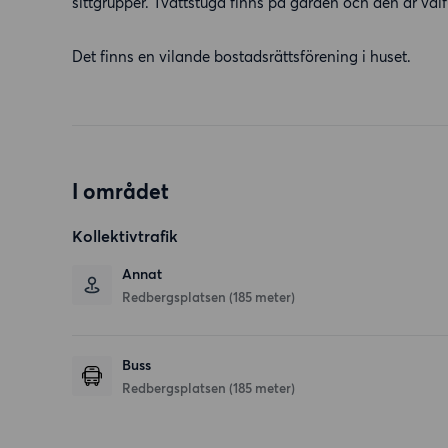
sittgrupper. Tvättstuga finns på gården och den är vä
Det finns en vilande bostadsrättsförening i huset.
I området
Kollektivtrafik
Annat
Redbergsplatsen (185 meter)
Buss
Redbergsplatsen (185 meter)