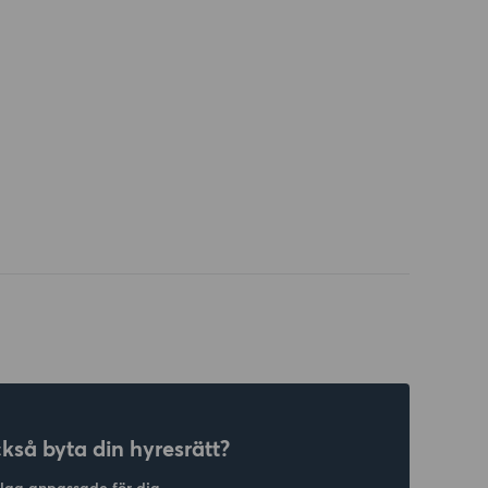
ckså byta din hyresrätt?
slag anpassade för dig