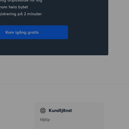
nom hela bytet
gistrering på 2 minuter
Kom igång gratis
Kundtjänst
Hjälp