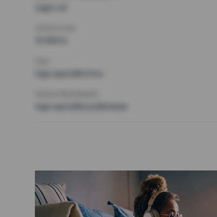
Inget val
HÖGSTA HYRA
15 000 kr
KRAV
Inga speciella krav
ÖVRIGA PREFERENSER
Inga speciella preferenser