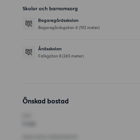
Skolor och barnomsorg
Bagaregårdsskolan
Bagaregårdsgatan 4
(192 meter)
Ånässkolan
Falkgatan 8
(265 meter)
Önskad bostad
RUM
3 rum
MINST ANTAL KVADRATMETER