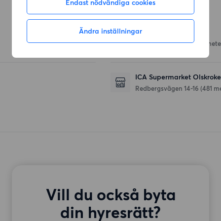
Endast nödvändiga cookies
Affärer
Ändra inställningar
Lidl
Redbergsvägen 42
(331 mete
ICA Supermarket Olskrok
Redbergsvägen 14-16
(481 m
Vill du också byta
din hyresrätt?