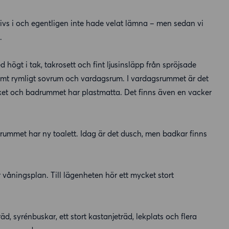
rivs i och egentligen inte hade velat lämna – men sedan vi
.
högt i tak, takrosett och fint ljusinsläpp från spröjsade
samt rymligt sovrum och vardagsrum. I vardagsrummet är det
Köket och badrummet har plastmatta. Det finns även en vacker
rummet har ny toalett. Idag är det dusch, men badkar finns
våningsplan. Till lägenheten hör ett mycket stort
d, syrénbuskar, ett stort kastanjeträd, lekplats och flera