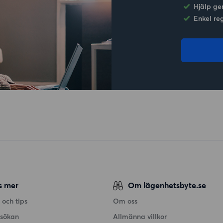
Hjälp ge
Enkel re
s mer
Om lägenhetsbyte.se
 och tips
Om oss
nsökan
Allmänna villkor