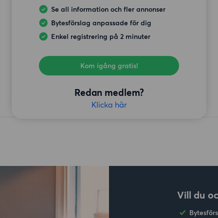
Se all information och fler annonser
Bytesförslag anpassade för dig
Enkel registrering på 2 minuter
Kom igång gratis!
Redan medlem?
Klicka här
Vill du o
Bytesför