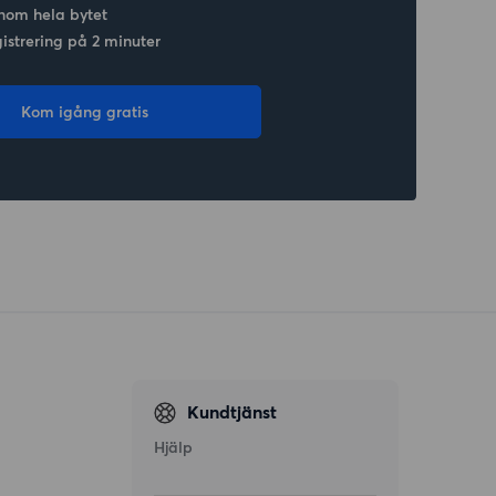
nom hela bytet
gistrering på 2 minuter
Kom igång gratis
Kundtjänst
Hjälp