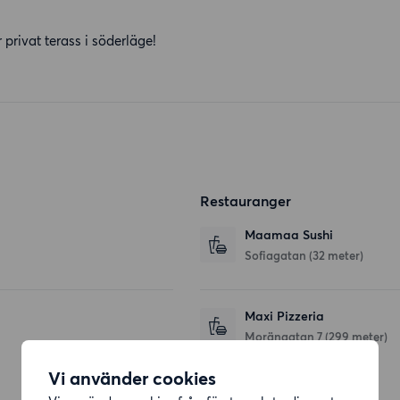
privat terass i söderläge!
Restauranger
Maamaa Sushi
Sofiagatan
(32 meter)
Maxi Pizzeria
Morängatan 7
(299 meter)
Vi använder cookies