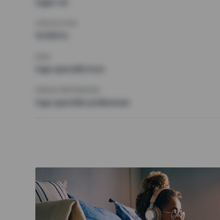
Inget val
HÖGSTA HYRA
14 000 kr
KRAV
Inga speciella krav
ÖVRIGA PREFERENSER
Inga speciella preferenser