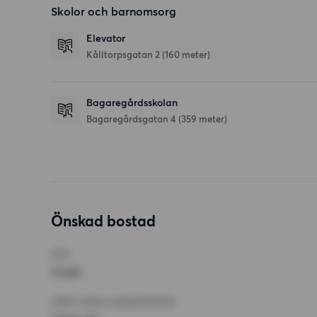
Skolor och barnomsorg
Elevator
Kålltorpsgatan 2
(160 meter)
Bagaregårdsskolan
Bagaregårdsgatan 4
(359 meter)
Önskad bostad
RUM
3 rum
MINST ANTAL KVADRATMETER