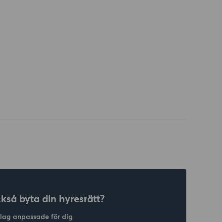
ckså byta din hyresrätt?
slag anpassade för dig