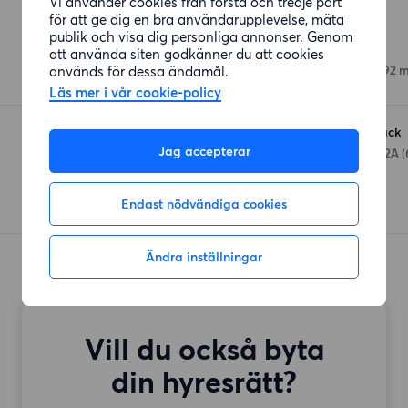
Vi använder cookies från första och tredje part
Affärer
för att ge dig en bra användarupplevelse, mäta
publik och visa dig personliga annonser. Genom
Coop Munkebäckstorg
att använda siten godkänner du att cookies
används för dessa ändamål.
Munkebäckstorget 10
(592 m
Läs mer i vår cookie-policy
ICA Kvantum Munkebäck
Jag accepterar
Lilla Munkebäcksgatan 2A
(
Endast nödvändiga cookies
Ändra inställningar
Vill du också byta
din hyresrätt?