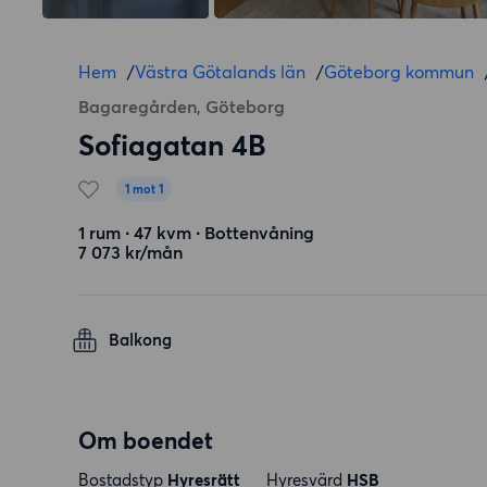
Hem
/
Västra Götalands län
/
Göteborg kommun
Bagaregården, Göteborg
Sofiagatan 4B
1 mot 1
1 rum ∙ 47 kvm ∙ Bottenvåning
7 073 kr/mån
Balkong
Om boendet
Bostadstyp
Hyresrätt
Hyresvärd
HSB