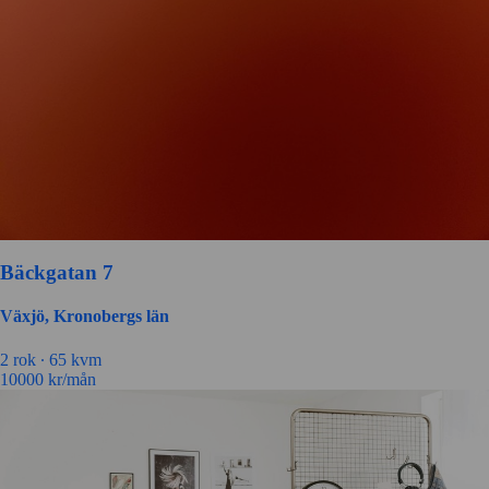
Bäckgatan 7
Växjö, Kronobergs län
2 rok ∙
65 kvm
10000
kr/mån