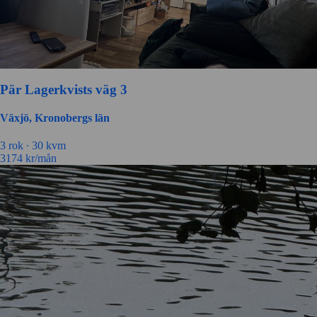
Pär Lagerkvists väg 3
Växjö, Kronobergs län
3 rok ∙
30 kvm
3174
kr/mån