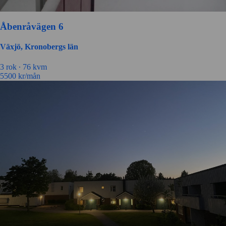
Åbenråvägen 6
Växjö, Kronobergs län
3 rok ∙
76 kvm
5500
kr/mån