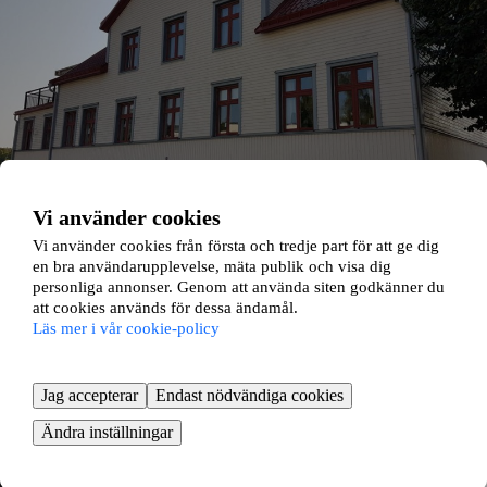
Vi använder cookies
Vi använder cookies från första och tredje part för att ge dig
en bra användarupplevelse, mäta publik och visa dig
personliga annonser. Genom att använda siten godkänner du
Bäckaslövsvägen 3
att cookies används för dessa ändamål.
Läs mer i vår cookie-policy
Söder-Öster, Växjö
3 rok ∙
90 kvm
Jag accepterar
Endast nödvändiga cookies
9000
kr/mån
Ändra inställningar