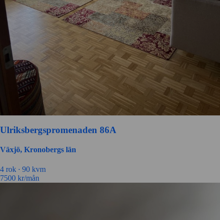
Ulriksbergspromenaden 86A
Växjö, Kronobergs län
4 rok ∙
90 kvm
7500
kr/mån