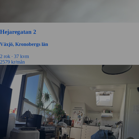
Hejaregatan 2
Växjö, Kronobergs län
2 rok ∙
37 kvm
2579
kr/mån