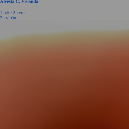
Alvesta C, Vislanda
1 rok ∙
2 kvm
2
kr/mån