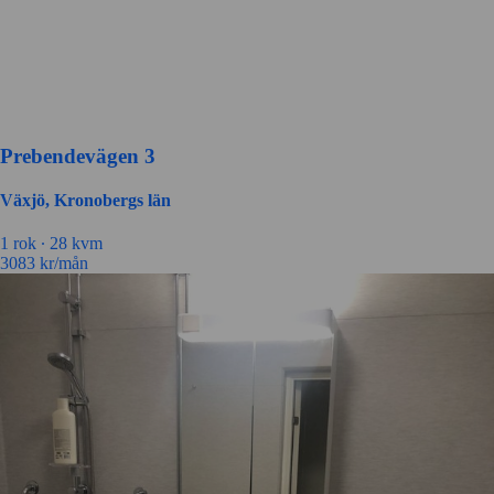
Prebendevägen 3
Växjö, Kronobergs län
1 rok ∙
28 kvm
3083
kr/mån