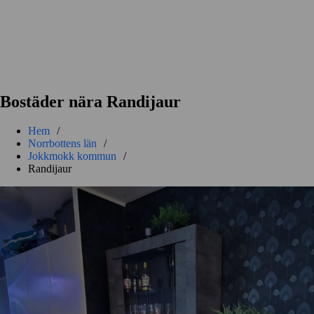
Bostäder nära Randijaur
Hem
/
Norrbottens län
/
Jokkmokk kommun
/
Randijaur