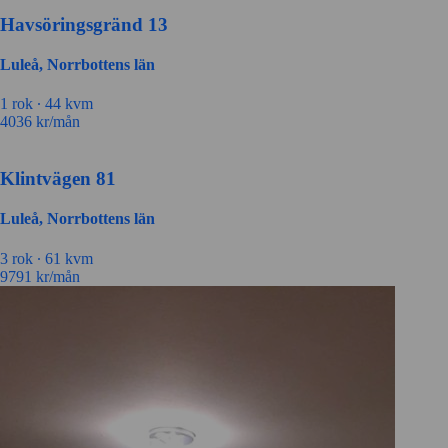
Havsöringsgränd 13
Luleå, Norrbottens län
1 rok ∙
44 kvm
4036
kr/mån
Klintvägen 81
Luleå, Norrbottens län
3 rok ∙
61 kvm
9791
kr/mån