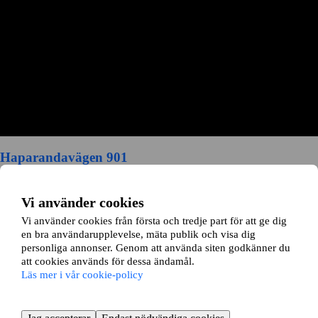
Haparandavägen 901
Luleå, Norrbottens län
Vi använder cookies
2 rok ∙
40 kvm
Vi använder cookies från första och tredje part för att ge dig
6000
kr/mån
en bra användarupplevelse, mäta publik och visa dig
personliga annonser. Genom att använda siten godkänner du
att cookies används för dessa ändamål.
Läs mer i vår cookie-policy