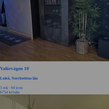
Valörvägen 10
Luleå, Norrbottens län
3 rok ∙
69 kvm
6754
kr/mån