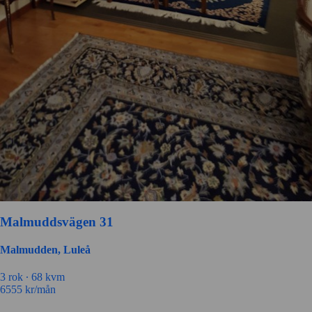
Malmuddsvägen 31
Malmudden, Luleå
3 rok ∙
68 kvm
6555
kr/mån