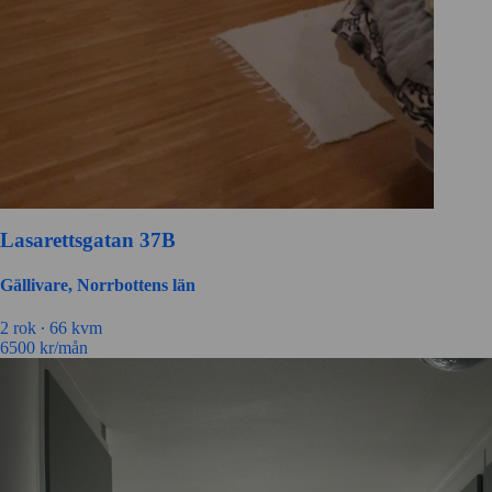
Lasarettsgatan 37B
Gällivare, Norrbottens län
2 rok ∙
66 kvm
6500
kr/mån