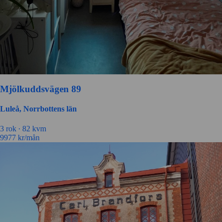
Mjölkuddsvägen 89
Luleå, Norrbottens län
3 rok ∙
82 kvm
9977
kr/mån