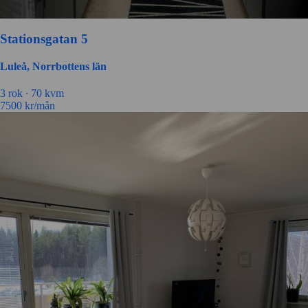
Stationsgatan 5
Luleå, Norrbottens län
3 rok ∙
70 kvm
7500
kr/mån