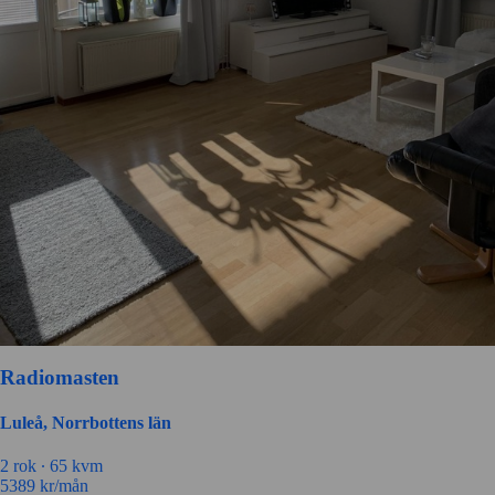
Radiomasten
Luleå, Norrbottens län
2 rok ∙
65 kvm
5389
kr/mån