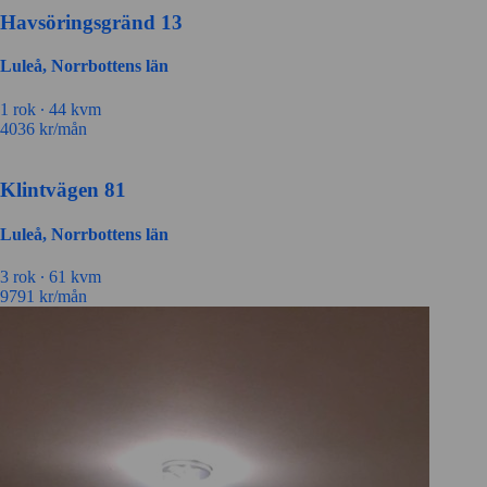
Havsöringsgränd 13
Luleå, Norrbottens län
1 rok ∙
44 kvm
4036
kr/mån
Klintvägen 81
Luleå, Norrbottens län
3 rok ∙
61 kvm
9791
kr/mån