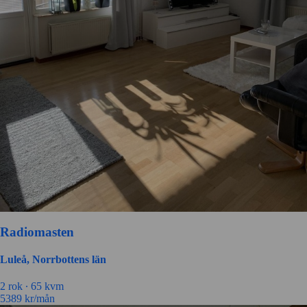
Radiomasten
Luleå, Norrbottens län
2 rok ∙
65 kvm
5389
kr/mån