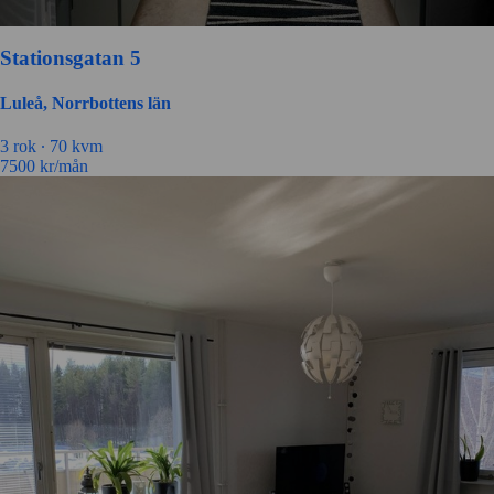
Stationsgatan 5
Luleå, Norrbottens län
3 rok ∙
70 kvm
7500
kr/mån