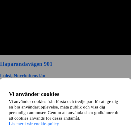
Haparandavägen 901
Luleå, Norrbottens län
2 rok ∙
40 kvm
6000
kr/mån
Vi använder cookies
Vi använder cookies från första och tredje part för att ge dig
en bra användarupplevelse, mäta publik och visa dig
personliga annonser. Genom att använda siten godkänner du
att cookies används för dessa ändamål.
Läs mer i vår cookie-policy