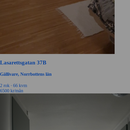
Lasarettsgatan 37B
Gällivare, Norrbottens län
2 rok ∙
66 kvm
6500
kr/mån