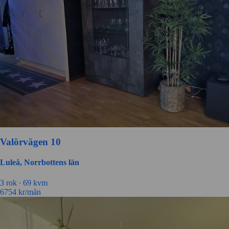
Valörvägen 10
Luleå, Norrbottens län
3 rok ∙
69 kvm
6754
kr/mån