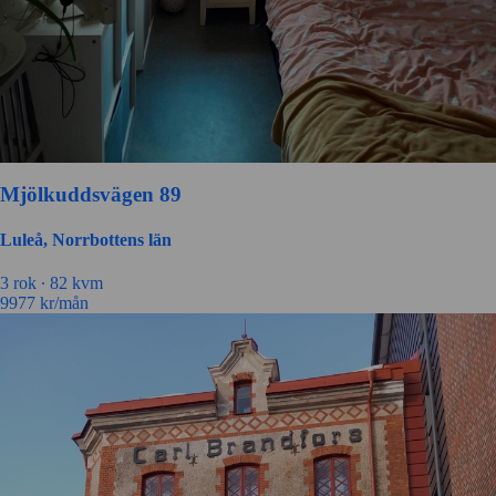
Mjölkuddsvägen 89
Luleå, Norrbottens län
3 rok ∙
82 kvm
9977
kr/mån