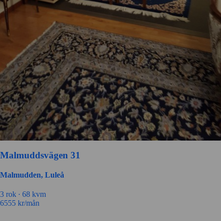
Malmuddsvägen 31
Malmudden, Luleå
3 rok ∙
68 kvm
6555
kr/mån