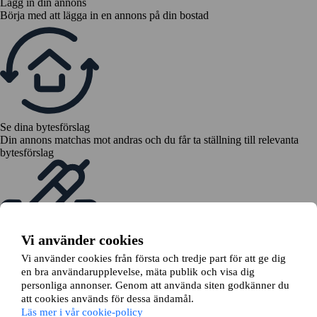
Lägg in din annons
Börja med att lägga in en annons på din bostad
Se dina bytesförslag
Din annons matchas mot andras och du får ta ställning till relevanta
bytesförslag
Vi använder cookies
Vi använder cookies från första och tredje part för att ge dig
Skicka en bytesansökan
en bra användarupplevelse, mäta publik och visa dig
Vi hjälper dig ansöka om bytet hos din hyresvärd
personliga annonser. Genom att använda siten godkänner du
att cookies används för dessa ändamål.
Läs mer i vår cookie-policy