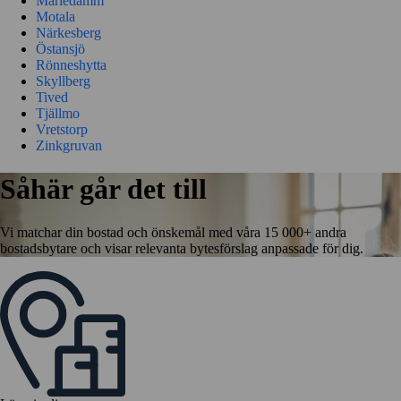
Mariedamm
Motala
Närkesberg
Östansjö
Rönneshytta
Skyllberg
Tived
Tjällmo
Vretstorp
Zinkgruvan
Såhär går det till
Vi matchar din bostad och önskemål med våra 15 000+ andra
bostadsbytare och visar relevanta bytesförslag anpassade för dig.