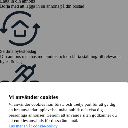
Lägg in din annons
Börja med att lägga in en annons på din bostad
Se dina bytesförslag
Din annons matchas mot andras och du får ta ställning till relevanta
bytesförslag
Vi använder cookies
Vi använder cookies från första och tredje part för att ge dig
Skicka en bytesansökan
en bra användarupplevelse, mäta publik och visa dig
Vi hjälper dig ansöka om bytet hos din hyresvärd
personliga annonser. Genom att använda siten godkänner du
att cookies används för dessa ändamål.
Läs mer i vår cookie-policy