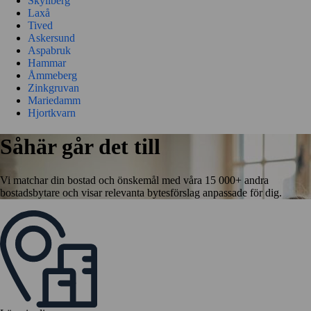
Skyllberg
Laxå
Tived
Askersund
Aspabruk
Hammar
Åmmeberg
Zinkgruvan
Mariedamm
Hjortkvarn
Såhär går det till
Vi matchar din bostad och önskemål med våra 15 000+ andra
bostadsbytare och visar relevanta bytesförslag anpassade för dig.