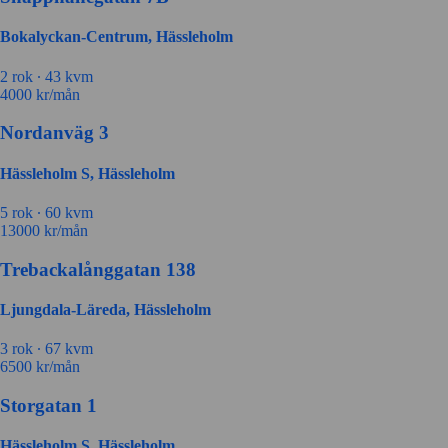
Bokalyckan-Centrum, Hässleholm
2 rok ∙
43 kvm
4000
kr/mån
Nordanväg 3
Hässleholm S, Hässleholm
5 rok ∙
60 kvm
13000
kr/mån
Trebackalånggatan 138
Ljungdala-Läreda, Hässleholm
3 rok ∙
67 kvm
6500
kr/mån
Storgatan 1
Hässleholm S, Hässleholm