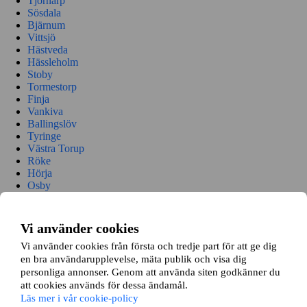
Tjörnarp
Sösdala
Bjärnum
Vittsjö
Hästveda
Hässleholm
Stoby
Tormestorp
Finja
Vankiva
Ballingslöv
Tyringe
Västra Torup
Röke
Hörja
Osby
Visseltofta
Perstorp
Vinslöv
Vi använder cookies
Knislinge
Vi använder cookies från första och tredje part för att ge dig
Broby
Kristianstad
en bra användarupplevelse, mäta publik och visa dig
Önnestad
personliga annonser. Genom att använda siten godkänner du
Färlöv
att cookies används för dessa ändamål.
Tollarp
Läs mer i vår cookie-policy