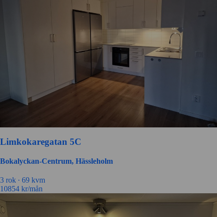
Limkokaregatan 5C
Bokalyckan-Centrum, Hässleholm
3 rok ∙
69 kvm
10854
kr/mån