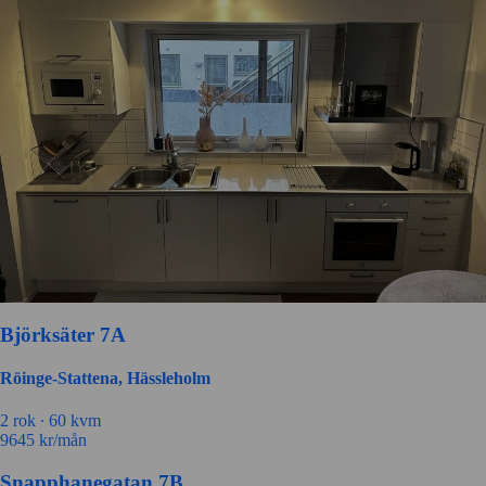
Björksäter 7A
Röinge-Stattena, Hässleholm
2 rok ∙
60 kvm
9645
kr/mån
Snapphanegatan 7B